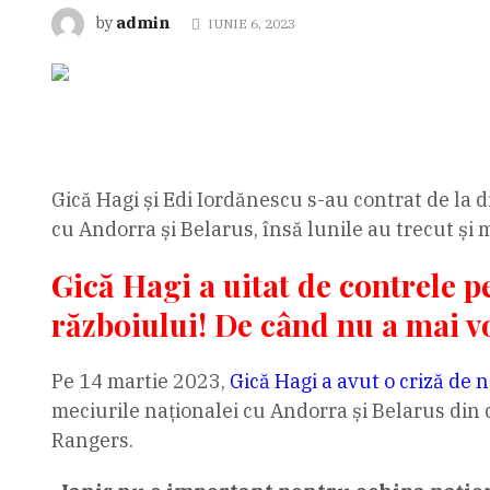
admin
by
IUNIE 6, 2023
Gică Hagi și Edi Iordănescu s-au contrat de la 
cu Andorra și Belarus, însă lunile au trecut și
Gică Hagi a uitat de contrele p
războiului! De când nu a mai v
Pe 14 martie 2023,
Gică Hagi a avut o criză de n
meciurile naționalei cu Andorra și Belarus din d
Rangers.