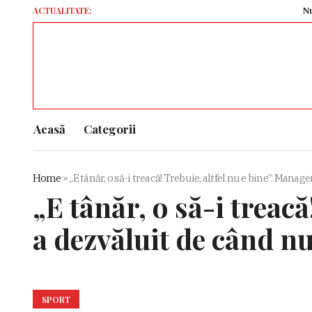
ACTUALITATE:
Nu mai tran
Acasă
Categorii
Home
»
„E tânăr, o să-i treacă! Trebuie, altfel nu e bine”. Man
„E tânăr, o să-i treac
a dezvăluit de când n
SPORT