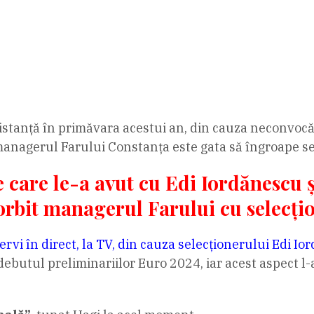
distanță în primăvara acestui an, din cauza neconvocăr
 managerul Farului Constanța este gata să îngroape se
e care le-a avut cu Edi Iordănescu 
orbit managerul Farului cu selecț
ervi în direct, la TV, din cauza selecționerului Edi I
ebutul preliminariilor Euro 2024, iar acest aspect l-a