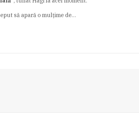
nală”
, tunat Hagi la acel moment.
nceput să apară o mulțime de…