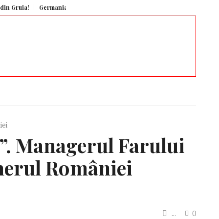
!
Germania generează aproape un sfert din economia Uniunii Europene, pot
iei
ne”. Managerul Farului
onerul României
...
0