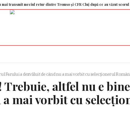
smit meciul retur dintre Tromso și CFR Cluj după ce au văzut scorul din Gruia
agerul Farului a dezvăluit de când nu a mai vorbit cu selecționerul Român
ă! Trebuie, altfel nu e bi
u a mai vorbit cu selecți