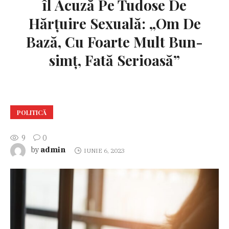
îl Acuză Pe Tudose De
Hărțuire Sexuală: „Om De
Bază, Cu Foarte Mult Bun-
simț, Fată Serioasă”
POLITICĂ
9
0
admin
by
IUNIE 6, 2023