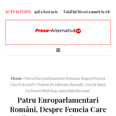
nii Kiev. Un copil a fost ucis
ACTUALITATE:
Tatăl lui Messi a murit la 68 de ani
Home
»
Patru Europarlamentari Români, Despre Femeia
Care îl Acuză Pe Tudose De Hărțuire Sexuală: „Om De Bază,
Cu Foarte Mult Bun-simț, Fată Serioasă”
Patru Europarlamentari
Români, Despre Femeia Care