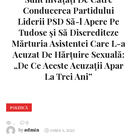
Conducerea Partidului
Liderii PSD Să-l Apere Pe
Tudose și Să Discrediteze
Mărturia Asistentei Care L-a
Acuzat De Hărțuire Sexuală:
„De Ce Aceste Acuzații Apar
La Trei Ani”
POLITICĂ
...
0
admin
by
IUNIE 6, 2023