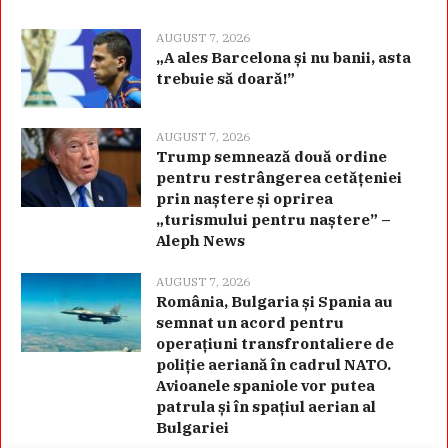
AUGUST 7, 2026
„A ales Barcelona și nu banii, asta
trebuie să doară!”
AUGUST 7, 2026
Trump semnează două ordine
pentru restrângerea cetățeniei
prin naștere și oprirea
„turismului pentru naștere” –
Aleph News
AUGUST 7, 2026
România, Bulgaria și Spania au
semnat un acord pentru
operațiuni transfrontaliere de
poliție aeriană în cadrul NATO.
Avioanele spaniole vor putea
patrula și în spațiul aerian al
Bulgariei