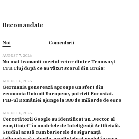
Recomandate
Noi
Comentarii
AUGUST 7, 2026
Nu mai transmit meciul retur dintre Tromso și
CFR Cluj după ce au văzut scorul din Gruia!
AUGUST 6, 2026
Germania generează aproape un sfert din
economia Uniunii Europene, potrivit Eurostat.
PIB-ul României ajunge la 380 de miliarde de euro
AUGUST 6, 2026
Cercetătorii Google au identificat un „vector al
conștiinței” în modelele de Inteligență Artificială.
Studiul arată cum barierele de siguranță
influențează valorile, credințele și modul în care