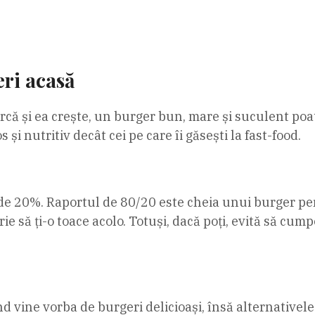
eri acasă
că și ea crește, un burger bun, mare și suculent poate 
 și nutritiv decât cei pe care îi găsești la fast-food.
e 20%. Raportul de 80/20 este cheia unui burger perf
 să ți-o toace acolo. Totuși, dacă poți, evită să cum
d vine vorba de burgeri delicioași, însă alternativele