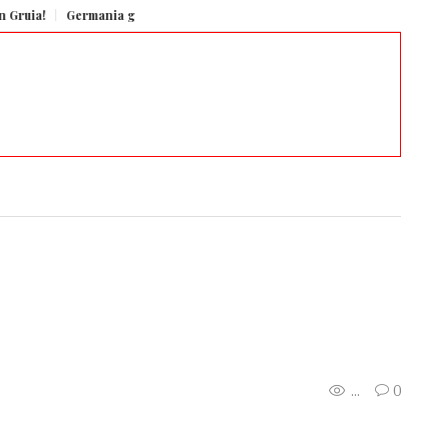
!
Germania generează aproape un sfert din economia Uniunii Europene, potr
...
0