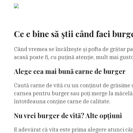
Ce e bine să știi când faci burg
Când vremea se încălzește și pofta de grătar par
acasă poate fi, cu puțină atenție, mult mai gustos
Alege cea mai bună carne de burger
Caută carne de vită cu un conținut de grăsime d
carnea pentru burger sau poți merge la măcelărie
întotdeauna conține carne de calitate.
Nu vrei burger de vită? Alte opțiuni
E adevărat că vita este prima alegere atunci cân