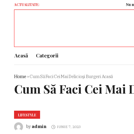
ACTUALITATE:
Nu mai trans
Acasă
Categorii
Home
»
Cum Să Faci Cei Mai Delicioşi Burgeri Acasă
Cum Să Faci Cei Mai D
LIFESTYLE
admin
by
IUNIE 7, 2023