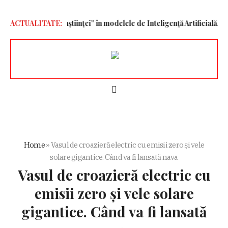
n „vector al conștiinței” în modelele de Inteligență Artificială. Studi
ACTUALITATE:
Home
»
Vasul de croazieră electric cu emisii zero și vele
solare gigantice. Când va fi lansată nava
Vasul de croazieră electric cu
emisii zero și vele solare
gigantice. Când va fi lansată