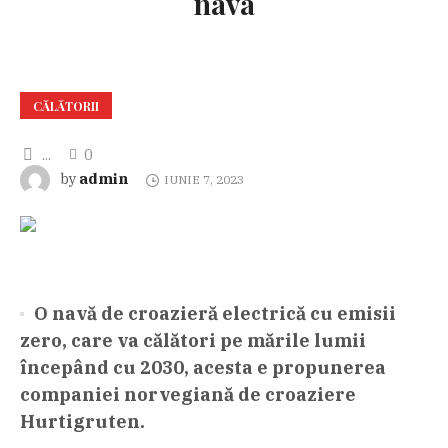
nava
CĂLĂTORII
...
0
admin
by
IUNIE 7, 2023
O navă de croazieră electrică cu emisii
zero, care va călători pe mările lumii
începând cu 2030, acesta e propunerea
companiei norvegiană de croaziere
Hurtigruten.