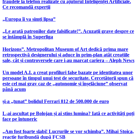
fraudele la telefon realizate cu ajutorul Inteligenței Artificiale.
Ce recomandă experții
„Europa îi va simți lipsa”
„Le arată patronilor date falsificate!”. Acuzații grave despre ce
se întâmplă în Superliga
Horizons”. Metropolitan Museum of Art dedică prima mare
retrospectivă designerului și aduce în prim-plan atât creațiile
sale, cât și controversele care i-au marcat cariera – Aleph News
Un model A.I. a creat profiluri false bazate pe identitatea unor
persoane în timpul unui test de securitate. Cercetătorii spun că
este cel mai grav caz de „autonomie și înșelăciune” observat
până acum
și-a „tunat” bolidul Ferrari 812 de 500.000 de euro
L-ai ascultat pe Bolojan și ai stins lumina? Iată ce activități poți
face pe întuneric
„Am fost foarte slabi! Lucrurile se vor schimba”. Mihai Stoica,
reacție furibundă după FCSB