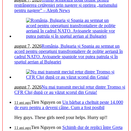
restrângerea cetățeniei prin naștere și oprirea „turismului
pentru naștere” – Aleph News
august 7, 2026
România, Bulgaria și Spania au semnat un
acord pentru operațiuni transfrontaliere de poliție aeriană în
cadrul NATO. Avioanele spaniole vor putea patrula și în
spațiul aerian al Bulgariei
august 7, 2026
Nu mai transmit meciul retur dintre Tromso și
CFR Cluj după ce au văzut scorul din Gruia!
Tien Nguyen
on
Un bărbat a cheltuit peste 14.000
11 ani ago
de euro pentru a deveni câine. Cum a fost posibil
Hey guys. These girls need your helps. Hurry up!!
Tien Nguyen
on
Schimb dur de replici între Greta
11 ani ago