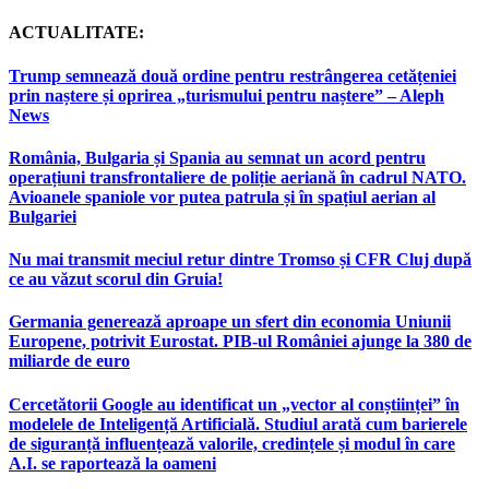
ACTUALITATE:
Trump semnează două ordine pentru restrângerea cetățeniei
prin naștere și oprirea „turismului pentru naștere” – Aleph
News
România, Bulgaria și Spania au semnat un acord pentru
operațiuni transfrontaliere de poliție aeriană în cadrul NATO.
Avioanele spaniole vor putea patrula și în spațiul aerian al
Bulgariei
Nu mai transmit meciul retur dintre Tromso și CFR Cluj după
ce au văzut scorul din Gruia!
Germania generează aproape un sfert din economia Uniunii
Europene, potrivit Eurostat. PIB-ul României ajunge la 380 de
miliarde de euro
Cercetătorii Google au identificat un „vector al conștiinței” în
modelele de Inteligență Artificială. Studiul arată cum barierele
de siguranță influențează valorile, credințele și modul în care
A.I. se raportează la oameni