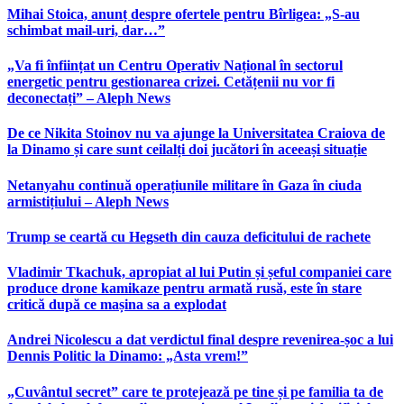
Mihai Stoica, anunț despre ofertele pentru Bîrligea: „S-au
schimbat mail-uri, dar…”
„Va fi înființat un Centru Operativ Național în sectorul
energetic pentru gestionarea crizei. Cetățenii nu vor fi
deconectați” – Aleph News
De ce Nikita Stoinov nu va ajunge la Universitatea Craiova de
la Dinamo și care sunt ceilalți doi jucători în aceeași situație
Netanyahu continuă operațiunile militare în Gaza în ciuda
armistițiului – Aleph News
Trump se ceartă cu Hegseth din cauza deficitului de rachete
Vladimir Tkachuk, apropiat al lui Putin și șeful companiei care
produce drone kamikaze pentru armată rusă, este în stare
critică după ce mașina sa a explodat
Andrei Nicolescu a dat verdictul final despre revenirea-șoc a lui
Dennis Politic la Dinamo: „Asta vrem!”
„Cuvântul secret” care te protejează pe tine și pe familia ta de