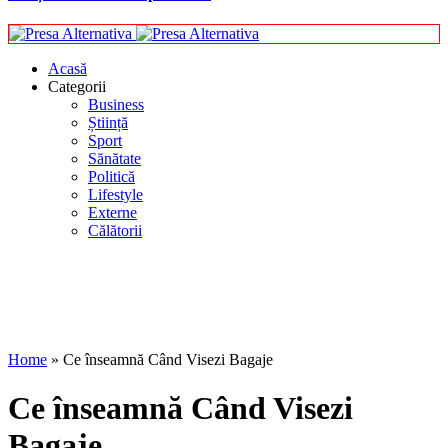
Acasă
Categorii
Business
Știință
Sport
Sănătate
Politică
Lifestyle
Externe
Călătorii
Home
»
Ce înseamnă Când Visezi Bagaje
Ce înseamnă Când Visezi
Bagaje