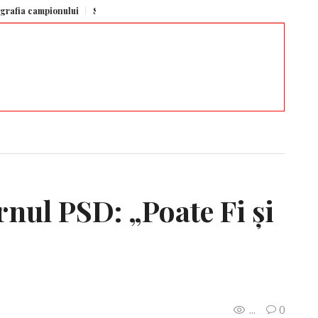
campionului
Senatul SUA a aprobat un amplu pachet de sancțiuni împotriva Ru
nul PSD: „Poate Fi şi
...
0