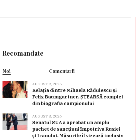
Recomandate
Noi
Comentarii
AUGUST 8, 2026
Relația dintre Mihaela Rădulescu și
Felix Baumgartner, ȘTEARSĂ complet
din biografia campionului
AUGUST 8, 2026
Senatul SUA a aprobat un amplu
pachet de sancțiuni împotriva Rusiei
și Iranului. Măsurile îl vizează inclusiv