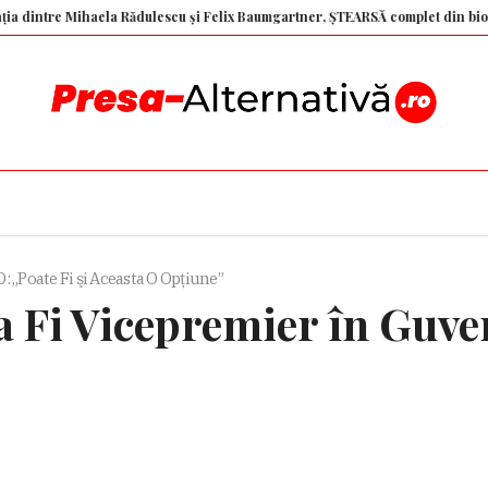
tre Mihaela Rădulescu și Felix Baumgartner, ȘTEARSĂ complet din biografia 
 „Poate Fi şi Aceasta O Opţiune”
a Fi Vicepremier în Guver