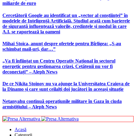
miliarde de euro
Cercetătorii Google au identificat un „vector al conștiinței” în
modelele de Inteligență Artificială. Studiul arată cum barierele
de siguranță influențează valorile, credințele și modul în care
A.I. se raportează la oameni
Mihai Stoica, anunț despre ofertele pentru Bîrligea: „S-au
schimbat mail-uri, dar…”
„Va fi înființat un Centru Operativ Național în sectorul
energetic pentru gestionarea crizei. Cetățenii nu vor fi
deconectați” – Aleph News
De ce Nikita Stoinov nu va ajunge la Universitatea Craiova de
la Dinamo și care sunt ceilalți doi jucători în aceeași situație
Netanyahu continuă operațiunile militare în Gaza în ciuda
armistițiului – Aleph News
Acasă
Categorii