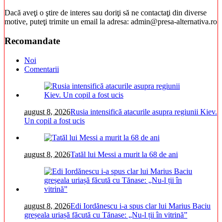
Dacă aveţi o ştire de interes sau doriţi să ne contactaţi din diverse
motive, puteţi trimite un email la adresa: admin@presa-alternativa.ro
Recomandate
Noi
Comentarii
august 8, 2026
Rusia intensifică atacurile asupra regiunii Kiev.
Un copil a fost ucis
august 8, 2026
Tatăl lui Messi a murit la 68 de ani
august 8, 2026
Edi Iordănescu i-a spus clar lui Marius Baciu
greșeala uriașă făcută cu Tănase: „Nu-l ții în vitrină”