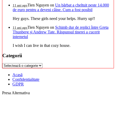
Tien Nguyen
on
Un bărbat a cheltuit peste 14.000
11 ani ago
de euro pentru a deveni câine. Cum a fost posibil
Hey guys. These girls need your helps. Hurry up!!
Tien Nguyen
on
Schimb dur de replici între Greta
11 ani ago
Thunberg și Andrew Tate. Răspunsul tinerei a cucerit
internetul
I wish I can live in that cozy house.
Categorii
Categorii
Acasă
Confidentialitate
GDPR
Presa Alternativa