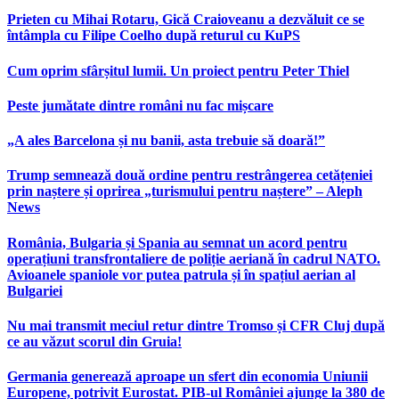
Prieten cu Mihai Rotaru, Gică Craioveanu a dezvăluit ce se
întâmpla cu Filipe Coelho după returul cu KuPS
Cum oprim sfârșitul lumii. Un proiect pentru Peter Thiel
Peste jumătate dintre români nu fac mișcare
„A ales Barcelona și nu banii, asta trebuie să doară!”
Trump semnează două ordine pentru restrângerea cetățeniei
prin naștere și oprirea „turismului pentru naștere” – Aleph
News
România, Bulgaria și Spania au semnat un acord pentru
operațiuni transfrontaliere de poliție aeriană în cadrul NATO.
Avioanele spaniole vor putea patrula și în spațiul aerian al
Bulgariei
Nu mai transmit meciul retur dintre Tromso și CFR Cluj după
ce au văzut scorul din Gruia!
Germania generează aproape un sfert din economia Uniunii
Europene, potrivit Eurostat. PIB-ul României ajunge la 380 de