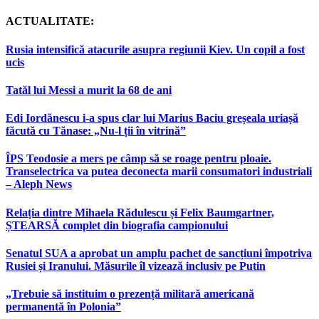
ACTUALITATE:
Rusia intensifică atacurile asupra regiunii Kiev. Un copil a fost
ucis
Tatăl lui Messi a murit la 68 de ani
Edi Iordănescu i-a spus clar lui Marius Baciu greșeala uriașă
făcută cu Tănase: „Nu-l ții în vitrină”
ÎPS Teodosie a mers pe câmp să se roage pentru ploaie.
Transelectrica va putea deconecta marii consumatori industriali
– Aleph News
Relația dintre Mihaela Rădulescu și Felix Baumgartner,
ȘTEARSĂ complet din biografia campionului
Senatul SUA a aprobat un amplu pachet de sancțiuni împotriva
Rusiei și Iranului. Măsurile îl vizează inclusiv pe Putin
„Trebuie să instituim o prezență militară americană
permanentă în Polonia”