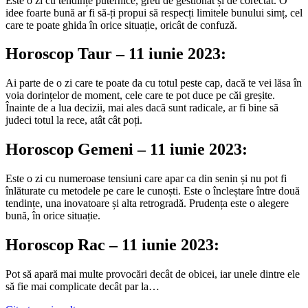
Este o zi cu tendințe puternice, greu de gestionat și de corectat. O
idee foarte bună ar fi să-ți propui să respecți limitele bunului simț, cel
care te poate ghida în orice situație, oricât de confuză.
Horoscop Taur – 11 iunie 2023:
Ai parte de o zi care te poate da cu totul peste cap, dacă te vei lăsa în
voia dorințelor de moment, cele care te pot duce pe căi greșite.
Înainte de a lua decizii, mai ales dacă sunt radicale, ar fi bine să
judeci totul la rece, atât cât poți.
Horoscop Gemeni – 11 iunie 2023:
Este o zi cu numeroase tensiuni care apar ca din senin și nu pot fi
înlăturate cu metodele pe care le cunoști. Este o încleștare între două
tendințe, una inovatoare și alta retrogradă. Prudența este o alegere
bună, în orice situație.
Horoscop Rac – 11 iunie 2023:
Pot să apară mai multe provocări decât de obicei, iar unele dintre ele
să fie mai complicate decât par la…