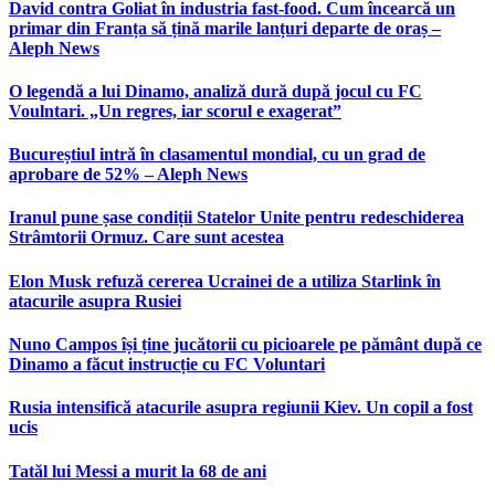
David contra Goliat în industria fast-food. Cum încearcă un
primar din Franța să țină marile lanțuri departe de oraș –
Aleph News
O legendă a lui Dinamo, analiză dură după jocul cu FC
Voulntari. „Un regres, iar scorul e exagerat”
Bucureștiul intră în clasamentul mondial, cu un grad de
aprobare de 52% – Aleph News
Iranul pune șase condiții Statelor Unite pentru redeschiderea
Strâmtorii Ormuz. Care sunt acestea
Elon Musk refuză cererea Ucrainei de a utiliza Starlink în
atacurile asupra Rusiei
Nuno Campos își ține jucătorii cu picioarele pe pământ după ce
Dinamo a făcut instrucție cu FC Voluntari
Rusia intensifică atacurile asupra regiunii Kiev. Un copil a fost
ucis
Tatăl lui Messi a murit la 68 de ani