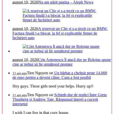
august 10, 2026
Nu am găsit pagina – Aleph News
august 10, 2026
A rezervat un Clio și s-a trezit cu un BMW.
Factura finală l-a blocat, la fel și explicațiile firmei de
închirieri auto
august 10, 2026
Crin Antonescu îl atacă dur pe Bolojan spune
cine ar trebui să fie următorul premier
Tien Nguyen
on
Un bărbat a cheltuit peste 14.000
11 ani ago
de euro pentru a deveni câine. Cum a fost posibil
Hey guys. These girls need your helps. Hurry up!!
Tien Nguyen
on
Schimb dur de replici între Greta
11 ani ago
Thunberg și Andrew Tate. Răspunsul tinerei a cucerit
internetul
I wish I can live in that cozy house.