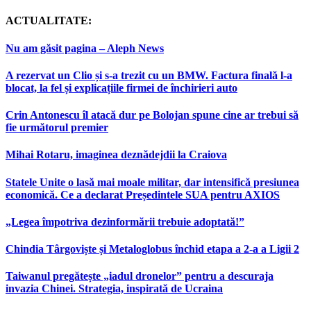
ACTUALITATE:
Nu am găsit pagina – Aleph News
A rezervat un Clio și s-a trezit cu un BMW. Factura finală l-a
blocat, la fel și explicațiile firmei de închirieri auto
Crin Antonescu îl atacă dur pe Bolojan spune cine ar trebui să
fie următorul premier
Mihai Rotaru, imaginea deznădejdii la Craiova
Statele Unite o lasă mai moale militar, dar intensifică presiunea
economică. Ce a declarat Președintele SUA pentru AXIOS
„Legea împotriva dezinformării trebuie adoptată!”
Chindia Târgoviște și Metaloglobus închid etapa a 2-a a Ligii 2
Taiwanul pregătește „iadul dronelor” pentru a descuraja
invazia Chinei. Strategia, inspirată de Ucraina