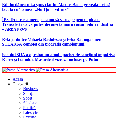
Edi Iordănescu i-a spus clar lui Marius Baciu greșeala uriașă
făcută cu Tănase: „Nu-l ții în vitrină”
ÎPS Teodosie a mers pe câmp să se roage pentru ploaie.
Transelectrica va putea deconecta marii consumatori industriali
– Aleph News
Relația dintre Mihaela Rădulescu și Felix Baumgartner,
ȘTEARSĂ complet din biografia campionului
Senatul SUA a aprobat un amplu pachet de sancțiuni împotriva
Rusiei și Iranului. Măsurile îl vizează inclusiv pe Putin
Acasă
Categorii
Business
Știință
Sport
Sănătate
Politică
Lifestyle
Externe