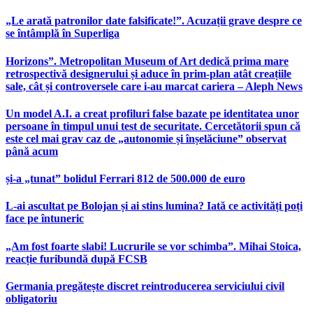
„Le arată patronilor date falsificate!”. Acuzații grave despre ce
se întâmplă în Superliga
Horizons”. Metropolitan Museum of Art dedică prima mare
retrospectivă designerului și aduce în prim-plan atât creațiile
sale, cât și controversele care i-au marcat cariera – Aleph News
Un model A.I. a creat profiluri false bazate pe identitatea unor
persoane în timpul unui test de securitate. Cercetătorii spun că
este cel mai grav caz de „autonomie și înșelăciune” observat
până acum
și-a „tunat” bolidul Ferrari 812 de 500.000 de euro
L-ai ascultat pe Bolojan și ai stins lumina? Iată ce activități poți
face pe întuneric
„Am fost foarte slabi! Lucrurile se vor schimba”. Mihai Stoica,
reacție furibundă după FCSB
Germania pregătește discret reintroducerea serviciului civil
obligatoriu