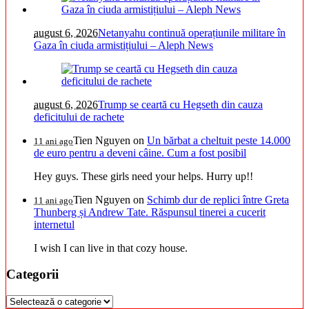
august 6, 2026
Netanyahu continuă operațiunile militare în
Gaza în ciuda armistițiului – Aleph News
august 6, 2026
Trump se ceartă cu Hegseth din cauza
deficitului de rachete
Tien Nguyen
on
Un bărbat a cheltuit peste 14.000
11 ani ago
de euro pentru a deveni câine. Cum a fost posibil
Hey guys. These girls need your helps. Hurry up!!
Tien Nguyen
on
Schimb dur de replici între Greta
11 ani ago
Thunberg și Andrew Tate. Răspunsul tinerei a cucerit
internetul
I wish I can live in that cozy house.
Categorii
Categorii