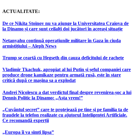
ACTUALITATE:
De ce Nikita Stoinov nu va ajunge la Universitatea Craiova de
la Dinamo și care sunt ceilalți doi jucători în aceeași situație
Netanyahu continuă operațiunile militare în Gaza în ciuda
armistițiului – Aleph News
Trump se ceartă cu Hegseth din cauza deficitului de rachete
Vladimir Tkachuk, apropiat al lui Putin și șeful companiei care
produce drone kamikaze pentru armată rusă, este în stare
critică după ce mașina sa a explodat
Andrei Nicolescu a dat verdictul final despre revenirea-șoc a lui
Dennis Politic la Dinamo: „Asta vrem!”
„Cuvântul secret” care te protejează pe tine și pe familia ta de
fraudele la telefon realizate cu ajutorul Inteligenței Artificiale.
Ce recomandă experții
„Europa îi va simți lipsa”