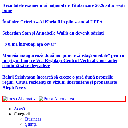
Rezultatele examenului național de Titularizare 2026 aduc vești
bune
Întâlnire Ceferin – Al Khelaifi în plin scandal UEFA
Sebastian Stan și Annabelle Wallis au devenit părinți
„Nu mă întrebați așa ceva!”
Mamaia inaugurează două noi puncte „instagramabile” pentru
turiști, în timp ce Vila Regală și Centrul Vechi al Constanței
continuă să se degradeze
Balaji Srinivasan încearcă să creeze o țară după propriile
reguli. Caută rezidenți cu viziuni libertariene și pronataliste –
Aleph News
Acasă
Categorii
Business
Știință