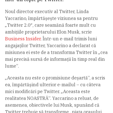
Noul director executiv al Twitter, Linda
Yaccarino, împărtășește viziunea sa pentru
„
Twitter 2.0″, care seamănă foarte mult cu
ambițiile proprietarului Elon Musk, scrie
Business Insider
. Într-un e-mail trimis luni
angajaților Twitter, Yaccarino a declarat că
misiunea ei este de a transforma Twitter în
„
cea
mai precisă sursă de informații în timp real din
lume”.
„
Aceasta nu este o promisiune deșartă”, a scris
ea, împărtășind ulterior e-mailul – cu câteva
mici modificări pe Twitter.
„
Aceasta este
realitatea NOASTRĂ”. Yaccarino a reluat, de
asemenea, obiectivele lui Musk, spunând că
Twitter trebuie să transforme
„
piața orașului