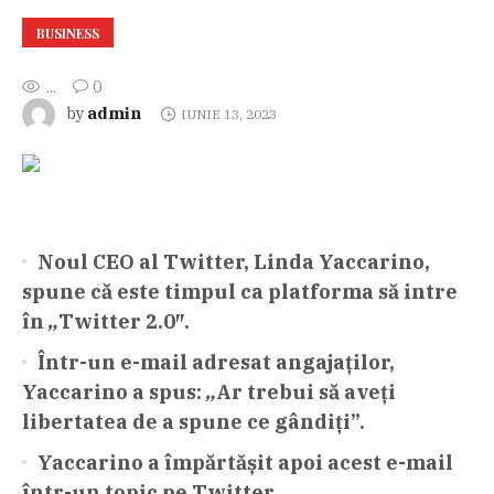
BUSINESS
...
0
admin
by
IUNIE 13, 2023
Noul CEO al Twitter, Linda Yaccarino,
spune că este timpul ca platforma să intre
în
„
Twitter 2.0″.
Într-un e-mail adresat angajaților,
Yaccarino a spus:
„
Ar trebui să aveți
libertatea de a spune ce gândiți”.
Yaccarino a împărtășit apoi acest e-mail
într-un topic pe Twitter.