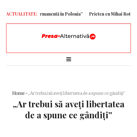
ară americană permanentă în Polonia”
ACTUALITATE:
Prieten cu Mihai Rotaru, Gi
Home
»
„Ar trebui să aveți libertatea de a spune ce gândiți”
„Ar trebui să aveți libertatea
de a spune ce gândiți”