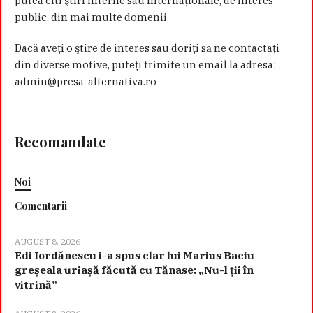
putea citi ştiri interne sau internaţionale, de interes
public, din mai multe domenii.
Dacă aveţi o ştire de interes sau doriţi să ne contactaţi
din diverse motive, puteţi trimite un email la adresa:
admin@presa-alternativa.ro
Recomandate
Noi
Comentarii
AUGUST 8, 2026
Edi Iordănescu i-a spus clar lui Marius Baciu
greșeala uriașă făcută cu Tănase: „Nu-l ții în
vitrină”