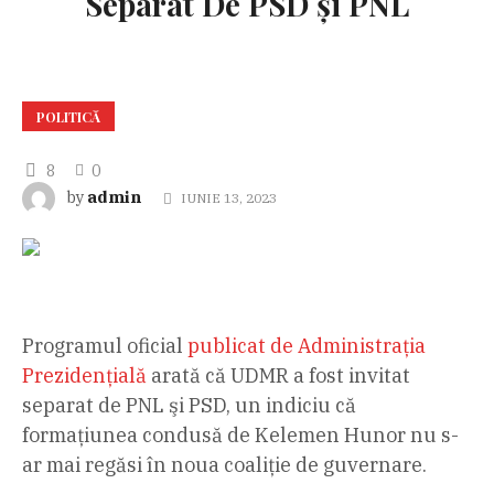
Separat De PSD şi PNL
POLITICĂ
8
0
admin
by
IUNIE 13, 2023
Programul oficial
publicat de Administrația
Prezidențială
arată că UDMR a fost invitat
separat de PNL şi PSD, un indiciu că
formațiunea condusă de Kelemen Hunor nu s-
ar mai regăsi în noua coaliție de guvernare.