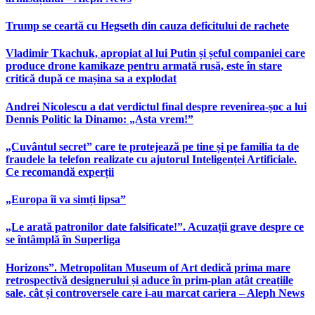
Trump se ceartă cu Hegseth din cauza deficitului de rachete
Vladimir Tkachuk, apropiat al lui Putin și șeful companiei care
produce drone kamikaze pentru armată rusă, este în stare
critică după ce mașina sa a explodat
Andrei Nicolescu a dat verdictul final despre revenirea-șoc a lui
Dennis Politic la Dinamo: „Asta vrem!”
„Cuvântul secret” care te protejează pe tine și pe familia ta de
fraudele la telefon realizate cu ajutorul Inteligenței Artificiale.
Ce recomandă experții
„Europa îi va simți lipsa”
„Le arată patronilor date falsificate!”. Acuzații grave despre ce
se întâmplă în Superliga
Horizons”. Metropolitan Museum of Art dedică prima mare
retrospectivă designerului și aduce în prim-plan atât creațiile
sale, cât și controversele care i-au marcat cariera – Aleph News