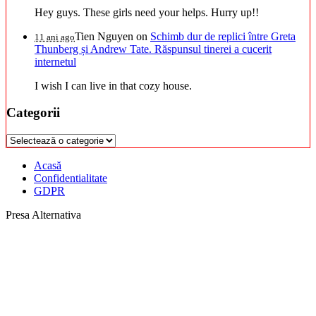
Hey guys. These girls need your helps. Hurry up!!
Tien Nguyen
on
Schimb dur de replici între Greta
11 ani ago
Thunberg și Andrew Tate. Răspunsul tinerei a cucerit
internetul
I wish I can live in that cozy house.
Categorii
Categorii
Acasă
Confidentialitate
GDPR
Presa Alternativa