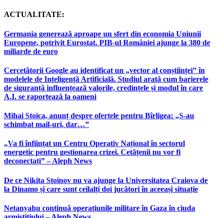
ACTUALITATE:
Germania generează aproape un sfert din economia Uniunii
Europene, potrivit Eurostat. PIB-ul României ajunge la 380 de
miliarde de euro
Cercetătorii Google au identificat un „vector al conștiinței” în
modelele de Inteligență Artificială. Studiul arată cum barierele
de siguranță influențează valorile, credințele și modul în care
A.I. se raportează la oameni
Mihai Stoica, anunț despre ofertele pentru Bîrligea: „S-au
schimbat mail-uri, dar…”
„Va fi înființat un Centru Operativ Național în sectorul
energetic pentru gestionarea crizei. Cetățenii nu vor fi
deconectați” – Aleph News
De ce Nikita Stoinov nu va ajunge la Universitatea Craiova de
la Dinamo și care sunt ceilalți doi jucători în aceeași situație
Netanyahu continuă operațiunile militare în Gaza în ciuda
armistițiului – Aleph News