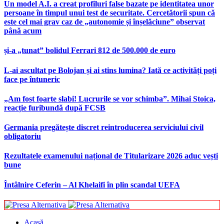
Un model A.I. a creat profiluri false bazate pe identitatea unor
persoane în timpul unui test de securitate. Cercetătorii spun că
este cel mai grav caz de „autonomie și înșelăciune” observat
până acum
și-a „tunat” bolidul Ferrari 812 de 500.000 de euro
L-ai ascultat pe Bolojan și ai stins lumina? Iată ce activități poți
face pe întuneric
„Am fost foarte slabi! Lucrurile se vor schimba”. Mihai Stoica,
reacție furibundă după FCSB
Germania pregătește discret reintroducerea serviciului civil
obligatoriu
Rezultatele examenului național de Titularizare 2026 aduc vești
bune
Întâlnire Ceferin – Al Khelaifi în plin scandal UEFA
Acasă