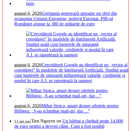
august 6, 2026
Germania generează aproape un sfert din
economia Uniunii Europene, potrivit Eurostat. PIB-ul
României ajunge la 380 de miliarde de euro
august 6, 2026
Cercetătorii Google au identificat un „vector al
conștiinței” în modelele de Inteligență Artificială. Studiul arată
cum barierele de siguranță influențează valorile, credințele și
modul în care A.I. se raportează la oameni
august 6, 2026
Mihai Stoica, anunț despre ofertele pentru
Bîrligea: „S-au schimbat mail-uri, dar…”
Tien Nguyen
on
Un bărbat a cheltuit peste 14.000
11 ani ago
de euro pentru a deveni câine. Cum a fost posibil