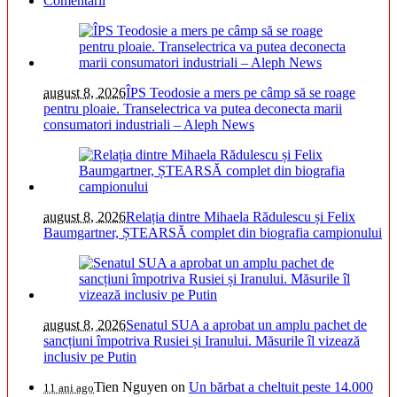
Comentarii
august 8, 2026
ÎPS Teodosie a mers pe câmp să se roage
pentru ploaie. Transelectrica va putea deconecta marii
consumatori industriali – Aleph News
august 8, 2026
Relația dintre Mihaela Rădulescu și Felix
Baumgartner, ȘTEARSĂ complet din biografia campionului
august 8, 2026
Senatul SUA a aprobat un amplu pachet de
sancțiuni împotriva Rusiei și Iranului. Măsurile îl vizează
inclusiv pe Putin
Tien Nguyen
on
Un bărbat a cheltuit peste 14.000
11 ani ago