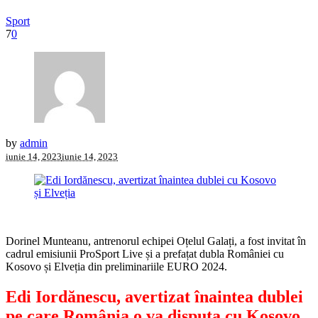
Sport
7
0
by
admin
iunie 14, 2023
iunie 14, 2023
Dorinel Munteanu, antrenorul echipei Oțelul Galați, a fost invitat în
cadrul emisiunii ProSport Live și a prefațat dubla României cu
Kosovo și Elveția din preliminariile EURO 2024.
Edi Iordănescu, avertizat înaintea dublei
pe care România o va disputa cu Kosovo