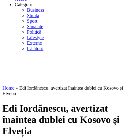
Categorii
Business
Știință
Sport
Sănătate
Politică
Lifestyle
Externe
Călătorii
Home
»
Edi Iordănescu, avertizat înaintea dublei cu Kosovo și
Elveția
Edi Iordănescu, avertizat
înaintea dublei cu Kosovo și
Elveția