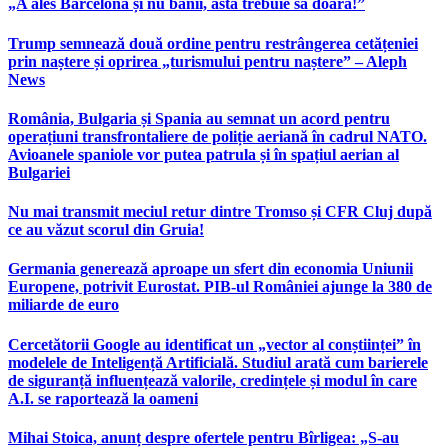
„A ales Barcelona și nu banii, asta trebuie să doară!”
Trump semnează două ordine pentru restrângerea cetățeniei
prin naștere și oprirea „turismului pentru naștere” – Aleph
News
România, Bulgaria și Spania au semnat un acord pentru
operațiuni transfrontaliere de poliție aeriană în cadrul NATO.
Avioanele spaniole vor putea patrula și în spațiul aerian al
Bulgariei
Nu mai transmit meciul retur dintre Tromso și CFR Cluj după
ce au văzut scorul din Gruia!
Germania generează aproape un sfert din economia Uniunii
Europene, potrivit Eurostat. PIB-ul României ajunge la 380 de
miliarde de euro
Cercetătorii Google au identificat un „vector al conștiinței” în
modelele de Inteligență Artificială. Studiul arată cum barierele
de siguranță influențează valorile, credințele și modul în care
A.I. se raportează la oameni
Mihai Stoica, anunț despre ofertele pentru Bîrligea: „S-au