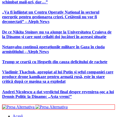
schimbat mail-uri, dar…”
„Va fi înființat un Centru Operativ Național în sectorul
energetic pentru gestionarea crizei. Cetățenii nu vor fi
deconectați” – Aleph News
De ce Nikita Stoinov nu va ajunge la Universitatea Craiova de
la Dinamo și care sunt ceilalți doi jucători în aceeași situație
Netanyahu continuă operațiunile militare în Gaza în ciuda
armistițiului – Aleph News
Trump se ceartă cu Hegseth din cauza deficitului de rachete
Vladimir Tkachuk, apropiat al lui Putin și șeful companiei care
produce drone kamikaze pentru armată rusă, este în stare
critică după ce mașina sa a explodat
Andrei Nicolescu a dat verdictul final despre revenirea-șoc a lui
Dennis Politic la Dinamo: „Asta vrem!”
Acasă