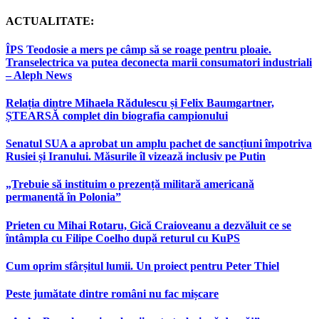
ACTUALITATE:
ÎPS Teodosie a mers pe câmp să se roage pentru ploaie.
Transelectrica va putea deconecta marii consumatori industriali
– Aleph News
Relația dintre Mihaela Rădulescu și Felix Baumgartner,
ȘTEARSĂ complet din biografia campionului
Senatul SUA a aprobat un amplu pachet de sancțiuni împotriva
Rusiei și Iranului. Măsurile îl vizează inclusiv pe Putin
„Trebuie să instituim o prezență militară americană
permanentă în Polonia”
Prieten cu Mihai Rotaru, Gică Craioveanu a dezvăluit ce se
întâmpla cu Filipe Coelho după returul cu KuPS
Cum oprim sfârșitul lumii. Un proiect pentru Peter Thiel
Peste jumătate dintre români nu fac mișcare