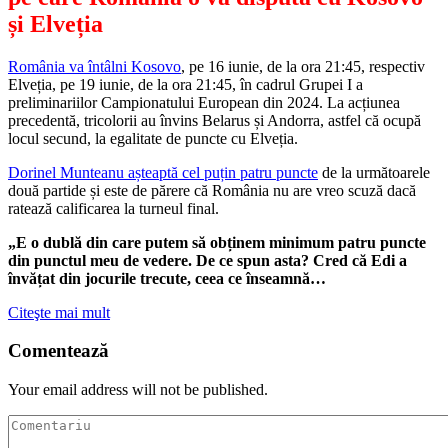
și Elveția
România va întâlni Kosovo
, pe 16 iunie, de la ora 21:45, respectiv
Elveția, pe 19 iunie, de la ora 21:45, în cadrul Grupei I a
preliminariilor Campionatului European din 2024. La acțiunea
precedentă, tricolorii au învins Belarus și Andorra, astfel că ocupă
locul secund, la egalitate de puncte cu Elveția.
Dorinel Munteanu așteaptă cel puțin patru puncte
de la următoarele
două partide și este de părere că România nu are vreo scuză dacă
ratează calificarea la turneul final.
„E o dublă din care putem să obținem minimum patru puncte
din punctul meu de vedere. De ce spun asta? Cred că Edi a
învățat din jocurile trecute, ceea ce înseamnă…
Citeşte mai mult
Comentează
Your email address will not be published.