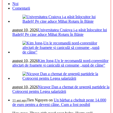
Noi
Comentarii
august 10, 2026
Universitatea Craiova i-a găsit înlocuitor lui
Badelj! Pe cine aduce Mihai Rotaru în Bănie
august 10, 2026
Kim Jong-Un le recomandă nord-coreeniilor
afectați de foamete și caniculă să consume „supă de câine”
august 10, 2026
Nicușor Dan a chemat de urgență partidele la
Cotroceni pentru Legea salarizării
Tien Nguyen
on
Un bărbat a cheltuit peste 14.000
11 ani ago
de euro pentru a deveni câine. Cum a fost posibil