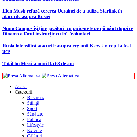
Elon Musk refuză cererea Ucrainei de a utiliza Starlink în
atacurile asupra Rusiei
Nuno Campos își ține jucătorii cu picioarele pe pământ după ce
Dinamo a făcut instrucție cu FC Voluntari
Rusia intensifică atacurile asupra regiunii Kiev. Un copil a fost
ucis
Tatăl lui Messi a murit la 68 de ani
Acasă
Categorii
Business
Știință
Sport
Sănătate
Politică
Lifestyle
Externe
Călătorii