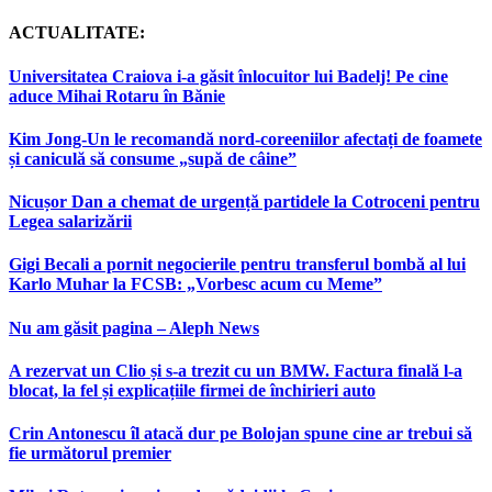
ACTUALITATE:
Universitatea Craiova i-a găsit înlocuitor lui Badelj! Pe cine
aduce Mihai Rotaru în Bănie
Kim Jong-Un le recomandă nord-coreeniilor afectați de foamete
și caniculă să consume „supă de câine”
Nicușor Dan a chemat de urgență partidele la Cotroceni pentru
Legea salarizării
Gigi Becali a pornit negocierile pentru transferul bombă al lui
Karlo Muhar la FCSB: „Vorbesc acum cu Meme”
Nu am găsit pagina – Aleph News
A rezervat un Clio și s-a trezit cu un BMW. Factura finală l-a
blocat, la fel și explicațiile firmei de închirieri auto
Crin Antonescu îl atacă dur pe Bolojan spune cine ar trebui să
fie următorul premier