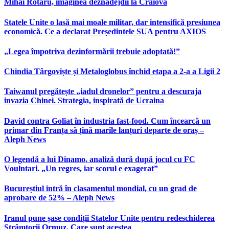
Mihai Rotaru, imaginea deznădejdii la Craiova
Statele Unite o lasă mai moale militar, dar intensifică presiunea
economică. Ce a declarat Președintele SUA pentru AXIOS
„Legea împotriva dezinformării trebuie adoptată!”
Chindia Târgoviște și Metaloglobus închid etapa a 2-a a Ligii 2
Taiwanul pregătește „iadul dronelor” pentru a descuraja
invazia Chinei. Strategia, inspirată de Ucraina
David contra Goliat în industria fast-food. Cum încearcă un
primar din Franța să țină marile lanțuri departe de oraș –
Aleph News
O legendă a lui Dinamo, analiză dură după jocul cu FC
Voulntari. „Un regres, iar scorul e exagerat”
Bucureștiul intră în clasamentul mondial, cu un grad de
aprobare de 52% – Aleph News
Iranul pune șase condiții Statelor Unite pentru redeschiderea
Strâmtorii Ormuz. Care sunt acestea