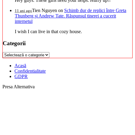
Hey guys. These girls need your helps. Hurry up!!
Tien Nguyen
on
Schimb dur de replici între Greta
11 ani ago
Thunberg și Andrew Tate. Răspunsul tinerei a cucerit
internetul
I wish I can live in that cozy house.
Categorii
Categorii
Acasă
Confidentialitate
GDPR
Presa Alternativa