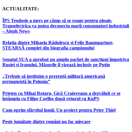
ACTUALITATE:
ÎPS Teodosie a mers pe câmp să se roage pentru ploaie.
Transelectrica va putea deconecta marii consumatori industriali
– Aleph News
Relația dintre Mihaela Rădulescu și Felix Baumgartner,
ȘTEARSĂ complet din biografia campionului
Senatul SUA a aprobat un amplu pachet de sancțiuni împotriva
Rusiei și Iranului. Măsurile îl vizează inclusiv pe Putin
„Trebuie să instituim o prezență militară americană
permanentă în Polonia”
Prieten cu Mihai Rotaru, Gică Craioveanu a dezvăluit ce se
întâmpla cu Filipe Coelho după returul cu KuPS
Cum oprim sfârșitul lumii. Un proiect pentru Peter Thiel
Peste jumătate dintre români nu fac mișcare