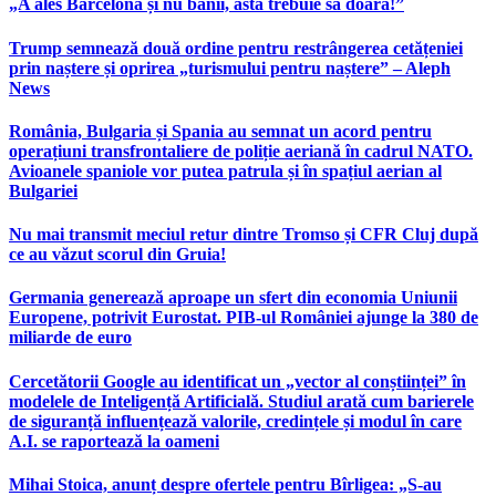
„A ales Barcelona și nu banii, asta trebuie să doară!”
Trump semnează două ordine pentru restrângerea cetățeniei
prin naștere și oprirea „turismului pentru naștere” – Aleph
News
România, Bulgaria și Spania au semnat un acord pentru
operațiuni transfrontaliere de poliție aeriană în cadrul NATO.
Avioanele spaniole vor putea patrula și în spațiul aerian al
Bulgariei
Nu mai transmit meciul retur dintre Tromso și CFR Cluj după
ce au văzut scorul din Gruia!
Germania generează aproape un sfert din economia Uniunii
Europene, potrivit Eurostat. PIB-ul României ajunge la 380 de
miliarde de euro
Cercetătorii Google au identificat un „vector al conștiinței” în
modelele de Inteligență Artificială. Studiul arată cum barierele
de siguranță influențează valorile, credințele și modul în care
A.I. se raportează la oameni
Mihai Stoica, anunț despre ofertele pentru Bîrligea: „S-au