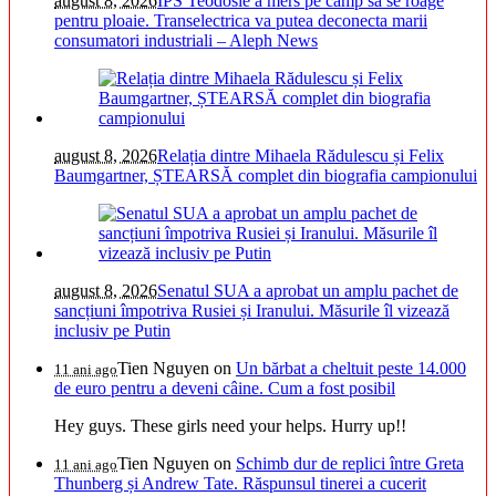
august 8, 2026
ÎPS Teodosie a mers pe câmp să se roage
pentru ploaie. Transelectrica va putea deconecta marii
consumatori industriali – Aleph News
august 8, 2026
Relația dintre Mihaela Rădulescu și Felix
Baumgartner, ȘTEARSĂ complet din biografia campionului
august 8, 2026
Senatul SUA a aprobat un amplu pachet de
sancțiuni împotriva Rusiei și Iranului. Măsurile îl vizează
inclusiv pe Putin
Tien Nguyen
on
Un bărbat a cheltuit peste 14.000
11 ani ago
de euro pentru a deveni câine. Cum a fost posibil
Hey guys. These girls need your helps. Hurry up!!
Tien Nguyen
on
Schimb dur de replici între Greta
11 ani ago
Thunberg și Andrew Tate. Răspunsul tinerei a cucerit