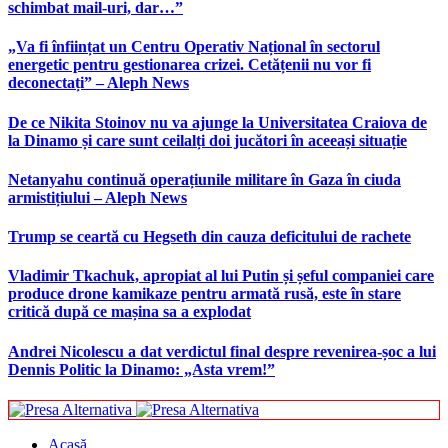
schimbat mail-uri, dar…”
„Va fi înființat un Centru Operativ Național în sectorul
energetic pentru gestionarea crizei. Cetățenii nu vor fi
deconectați” – Aleph News
De ce Nikita Stoinov nu va ajunge la Universitatea Craiova de
la Dinamo și care sunt ceilalți doi jucători în aceeași situație
Netanyahu continuă operațiunile militare în Gaza în ciuda
armistițiului – Aleph News
Trump se ceartă cu Hegseth din cauza deficitului de rachete
Vladimir Tkachuk, apropiat al lui Putin și șeful companiei care
produce drone kamikaze pentru armată rusă, este în stare
critică după ce mașina sa a explodat
Andrei Nicolescu a dat verdictul final despre revenirea-șoc a lui
Dennis Politic la Dinamo: „Asta vrem!”
Acasă