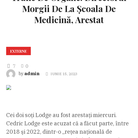
Morgii De La Școala De
Medicină, Arestat
EXTERNE
7
0
admin
by
IUNIE 15, 2023
Cei doi soţi Lodge au fost arestați miercuri.
Cedric Lodge este acuzat că a făcut parte, între
2018 şi 2022, dintr-o „reţea naţională de