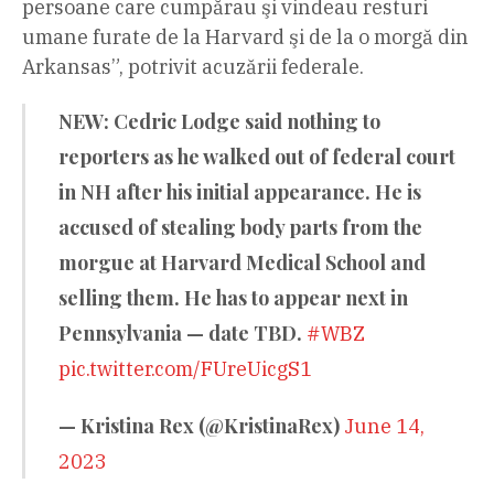
persoane care cumpărau şi vindeau resturi
umane furate de la Harvard şi de la o morgă din
Arkansas”, potrivit acuzării federale.
NEW: Cedric Lodge said nothing to
reporters as he walked out of federal court
in NH after his initial appearance. He is
accused of stealing body parts from the
morgue at Harvard Medical School and
selling them. He has to appear next in
Pennsylvania — date TBD.
#WBZ
pic.twitter.com/FUreUicgS1
— Kristina Rex (@KristinaRex)
June 14,
2023