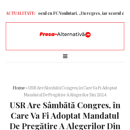
liză dură după jocul cu FC Voulntari. „Un regres, iar scorul e exage
ACTUALITATE:
Home
»
USR Are Sâmbătă Congres, în Care Va Fi Adoptat
Mandatul De Pregătire A Alegerilor Din 2024
USR Are Sâmbătă Congres, în
Care Va Fi Adoptat Mandatul
De Pregătire A Alegerilor Din