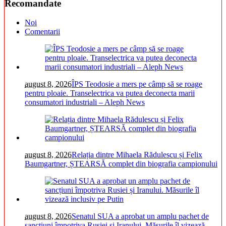
Recomandate
Noi
Comentarii
august 8, 2026
ÎPS Teodosie a mers pe câmp să se roage
pentru ploaie. Transelectrica va putea deconecta marii
consumatori industriali – Aleph News
august 8, 2026
Relația dintre Mihaela Rădulescu și Felix
Baumgartner, ȘTEARSĂ complet din biografia campionului
august 8, 2026
Senatul SUA a aprobat un amplu pachet de
sancțiuni împotriva Rusiei și Iranului. Măsurile îl vizează