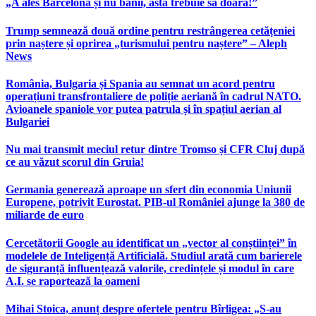
„A ales Barcelona și nu banii, asta trebuie să doară!”
Trump semnează două ordine pentru restrângerea cetățeniei
prin naștere și oprirea „turismului pentru naștere” – Aleph
News
România, Bulgaria și Spania au semnat un acord pentru
operațiuni transfrontaliere de poliție aeriană în cadrul NATO.
Avioanele spaniole vor putea patrula și în spațiul aerian al
Bulgariei
Nu mai transmit meciul retur dintre Tromso și CFR Cluj după
ce au văzut scorul din Gruia!
Germania generează aproape un sfert din economia Uniunii
Europene, potrivit Eurostat. PIB-ul României ajunge la 380 de
miliarde de euro
Cercetătorii Google au identificat un „vector al conștiinței” în
modelele de Inteligență Artificială. Studiul arată cum barierele
de siguranță influențează valorile, credințele și modul în care
A.I. se raportează la oameni
Mihai Stoica, anunț despre ofertele pentru Bîrligea: „S-au