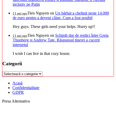
inclusiv pe Putin
Tien Nguyen
on
Un bărbat a cheltuit peste 14.000
11 ani ago
de euro pentru a deveni câine. Cum a fost posibil
Hey guys. These girls need your helps. Hurry up!!
Tien Nguyen
on
Schimb dur de replici între Greta
11 ani ago
Thunberg și Andrew Tate. Răspunsul tinerei a cucerit
internetul
I wish I can live in that cozy house.
Categorii
Categorii
Acasă
Confidentialitate
GDPR
Presa Alternativa