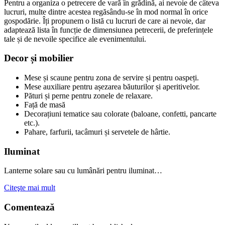
Pentru a organiza o petrecere de vară în grădină, ai nevoie de câteva
lucruri, multe dintre acestea regăsându-se în mod normal în orice
gospodărie. Îți propunem o listă cu lucruri de care ai nevoie, dar
adaptează lista în funcție de dimensiunea petrecerii, de preferințele
tale și de nevoile specifice ale evenimentului.
Decor și mobilier
Mese și scaune pentru zona de servire și pentru oaspeți.
Mese auxiliare pentru așezarea băuturilor și aperitivelor.
Pături și perne pentru zonele de relaxare.
Față de masă
Decorațiuni tematice sau colorate (baloane, confetti, pancarte
etc.).
Pahare, farfurii, tacâmuri și servetele de hârtie.
Iluminat
Lanterne solare sau cu lumânări pentru iluminat…
Citeşte mai mult
Comentează