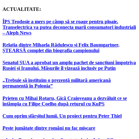
ACTUALITATE:
ÎPS Teodosie a mers pe câmp să se roage pentru ploaie.
Transelectrica va putea deconecta marii consumatori industriali
– Aleph News
Relația dintre Mihaela Rădulescu și Felix Baumgartner,
ȘTEARSĂ complet din biografia campionului
Senatul SUA a aprobat un amplu pachet de sancțiuni împotriva
Rusiei și Iranului. Măsurile îl vizează inclusiv pe Putin
„Trebuie să instituim o prezență militară americană
permanentă în Polonia”
Prieten cu Mihai Rotaru, Gică Craioveanu a dezvăluit ce se
întâmpla cu Filipe Coelho după returul cu KuPS
Cum oprim sfârșitul lumii. Un proiect pentru Peter Thiel
Peste jumătate dintre români nu fac mișcare