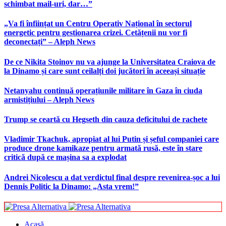
schimbat mail-uri, dar…”
„Va fi înființat un Centru Operativ Național în sectorul
energetic pentru gestionarea crizei. Cetățenii nu vor fi
deconectați” – Aleph News
De ce Nikita Stoinov nu va ajunge la Universitatea Craiova de
la Dinamo și care sunt ceilalți doi jucători în aceeași situație
Netanyahu continuă operațiunile militare în Gaza în ciuda
armistițiului – Aleph News
Trump se ceartă cu Hegseth din cauza deficitului de rachete
Vladimir Tkachuk, apropiat al lui Putin și șeful companiei care
produce drone kamikaze pentru armată rusă, este în stare
critică după ce mașina sa a explodat
Andrei Nicolescu a dat verdictul final despre revenirea-șoc a lui
Dennis Politic la Dinamo: „Asta vrem!”
Acasă