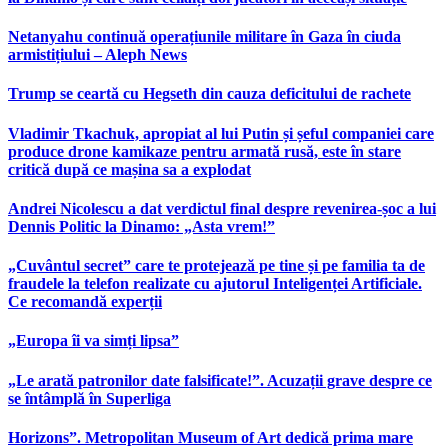
Netanyahu continuă operațiunile militare în Gaza în ciuda
armistițiului – Aleph News
Trump se ceartă cu Hegseth din cauza deficitului de rachete
Vladimir Tkachuk, apropiat al lui Putin și șeful companiei care
produce drone kamikaze pentru armată rusă, este în stare
critică după ce mașina sa a explodat
Andrei Nicolescu a dat verdictul final despre revenirea-șoc a lui
Dennis Politic la Dinamo: „Asta vrem!”
„Cuvântul secret” care te protejează pe tine și pe familia ta de
fraudele la telefon realizate cu ajutorul Inteligenței Artificiale.
Ce recomandă experții
„Europa îi va simți lipsa”
„Le arată patronilor date falsificate!”. Acuzații grave despre ce
se întâmplă în Superliga
Horizons”. Metropolitan Museum of Art dedică prima mare