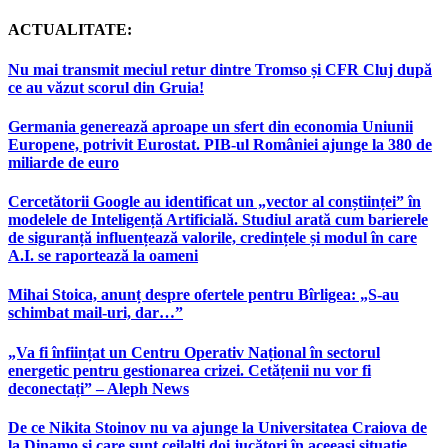
ACTUALITATE:
Nu mai transmit meciul retur dintre Tromso și CFR Cluj după
ce au văzut scorul din Gruia!
Germania generează aproape un sfert din economia Uniunii
Europene, potrivit Eurostat. PIB-ul României ajunge la 380 de
miliarde de euro
Cercetătorii Google au identificat un „vector al conștiinței” în
modelele de Inteligență Artificială. Studiul arată cum barierele
de siguranță influențează valorile, credințele și modul în care
A.I. se raportează la oameni
Mihai Stoica, anunț despre ofertele pentru Bîrligea: „S-au
schimbat mail-uri, dar…”
„Va fi înființat un Centru Operativ Național în sectorul
energetic pentru gestionarea crizei. Cetățenii nu vor fi
deconectați” – Aleph News
De ce Nikita Stoinov nu va ajunge la Universitatea Craiova de
la Dinamo și care sunt ceilalți doi jucători în aceeași situație