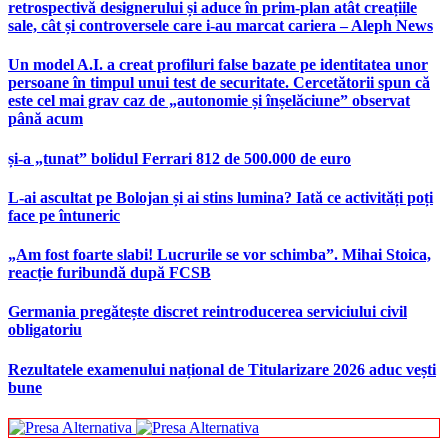
retrospectivă designerului și aduce în prim-plan atât creațiile
sale, cât și controversele care i-au marcat cariera – Aleph News
Un model A.I. a creat profiluri false bazate pe identitatea unor
persoane în timpul unui test de securitate. Cercetătorii spun că
este cel mai grav caz de „autonomie și înșelăciune” observat
până acum
și-a „tunat” bolidul Ferrari 812 de 500.000 de euro
L-ai ascultat pe Bolojan și ai stins lumina? Iată ce activități poți
face pe întuneric
„Am fost foarte slabi! Lucrurile se vor schimba”. Mihai Stoica,
reacție furibundă după FCSB
Germania pregătește discret reintroducerea serviciului civil
obligatoriu
Rezultatele examenului național de Titularizare 2026 aduc vești
bune