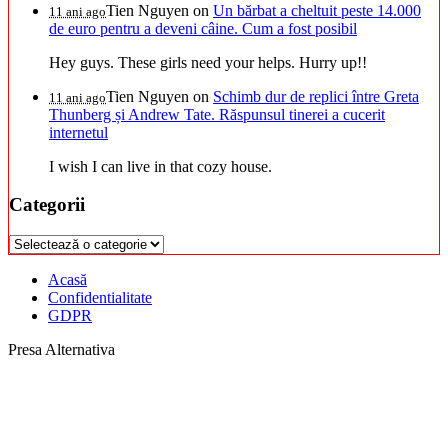
Tien Nguyen
on
Un bărbat a cheltuit peste 14.000
11 ani ago
de euro pentru a deveni câine. Cum a fost posibil
Hey guys. These girls need your helps. Hurry up!!
Tien Nguyen
on
Schimb dur de replici între Greta
11 ani ago
Thunberg și Andrew Tate. Răspunsul tinerei a cucerit
internetul
I wish I can live in that cozy house.
Categorii
Categorii
Acasă
Confidentialitate
GDPR
Presa Alternativa