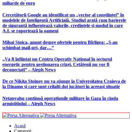
miliarde de euro
Cercetătorii Google au identificat un „vector al conștiinței” în
modelele de Inteligență Artificială. Studiul arată cum barierele
de siguranță influențează valorile, credințele și modul în care
A.I. se raportează la oameni
Mihai Stoica, anunț despre ofertele pentru Bîrligea: „S-au
schimbat mail-uri, dar…”
„Va fi înființat un Centru Operativ Național în sectorul
energetic pentru gestionarea crizei. Cetățenii nu vor fi
deconectați” – Aleph News
De ce Nikita Stoinov nu va ajunge la Universitatea Craiova de
la Dinamo și care sunt ceilalți doi jucători în aceeași situație
Netanyahu continuă operațiunile militare în Gaza în ciuda
armistițiului – Aleph News
Acasă
Categorii