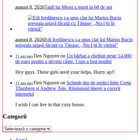
august 8, 2026
Tatăl lui Messi a murit la 68 de ani
august 8, 2026
Edi Iordănescu i-a spus clar lui Marius Baciu
greșeala uriașă făcută cu Tănase: „Nu-l ții în vitrină”
Tien Nguyen
on
Un bărbat a cheltuit peste 14.000
11 ani ago
de euro pentru a deveni câine. Cum a fost posibil
Hey guys. These girls need your helps. Hurry up!!
Tien Nguyen
on
Schimb dur de replici între Greta
11 ani ago
Thunberg și Andrew Tate. Răspunsul tinerei a cucerit
internetul
I wish I can live in that cozy house.
Categorii
Categorii
Acasă