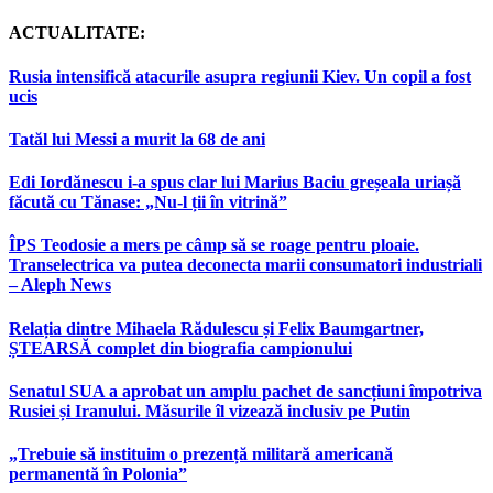
ACTUALITATE:
Rusia intensifică atacurile asupra regiunii Kiev. Un copil a fost
ucis
Tatăl lui Messi a murit la 68 de ani
Edi Iordănescu i-a spus clar lui Marius Baciu greșeala uriașă
făcută cu Tănase: „Nu-l ții în vitrină”
ÎPS Teodosie a mers pe câmp să se roage pentru ploaie.
Transelectrica va putea deconecta marii consumatori industriali
– Aleph News
Relația dintre Mihaela Rădulescu și Felix Baumgartner,
ȘTEARSĂ complet din biografia campionului
Senatul SUA a aprobat un amplu pachet de sancțiuni împotriva
Rusiei și Iranului. Măsurile îl vizează inclusiv pe Putin
„Trebuie să instituim o prezență militară americană
permanentă în Polonia”