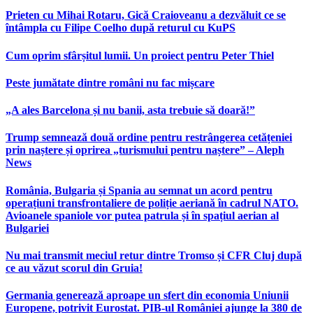
Prieten cu Mihai Rotaru, Gică Craioveanu a dezvăluit ce se
întâmpla cu Filipe Coelho după returul cu KuPS
Cum oprim sfârșitul lumii. Un proiect pentru Peter Thiel
Peste jumătate dintre români nu fac mișcare
„A ales Barcelona și nu banii, asta trebuie să doară!”
Trump semnează două ordine pentru restrângerea cetățeniei
prin naștere și oprirea „turismului pentru naștere” – Aleph
News
România, Bulgaria și Spania au semnat un acord pentru
operațiuni transfrontaliere de poliție aeriană în cadrul NATO.
Avioanele spaniole vor putea patrula și în spațiul aerian al
Bulgariei
Nu mai transmit meciul retur dintre Tromso și CFR Cluj după
ce au văzut scorul din Gruia!
Germania generează aproape un sfert din economia Uniunii
Europene, potrivit Eurostat. PIB-ul României ajunge la 380 de