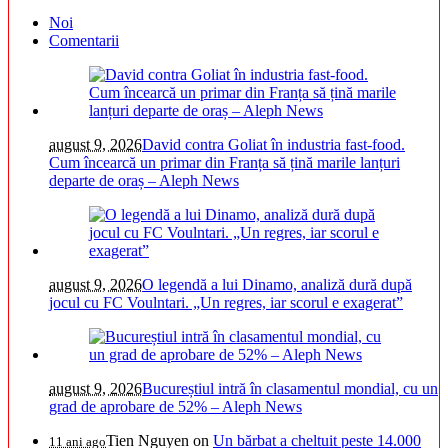
Noi
Comentarii
august 9, 2026
David contra Goliat în industria fast-food.
Cum încearcă un primar din Franța să țină marile lanțuri
departe de oraș – Aleph News
august 9, 2026
O legendă a lui Dinamo, analiză dură după
jocul cu FC Voulntari. „Un regres, iar scorul e exagerat”
august 9, 2026
Bucureștiul intră în clasamentul mondial, cu un
grad de aprobare de 52% – Aleph News
Tien Nguyen
on
Un bărbat a cheltuit peste 14.000
11 ani ago