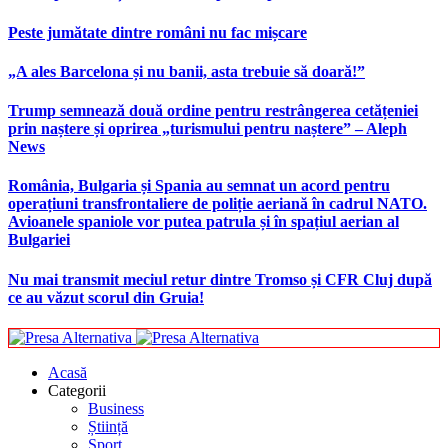
Peste jumătate dintre români nu fac mișcare
„A ales Barcelona și nu banii, asta trebuie să doară!”
Trump semnează două ordine pentru restrângerea cetățeniei
prin naștere și oprirea „turismului pentru naștere” – Aleph
News
România, Bulgaria și Spania au semnat un acord pentru
operațiuni transfrontaliere de poliție aeriană în cadrul NATO.
Avioanele spaniole vor putea patrula și în spațiul aerian al
Bulgariei
Nu mai transmit meciul retur dintre Tromso și CFR Cluj după
ce au văzut scorul din Gruia!
Acasă
Categorii
Business
Știință
Sport