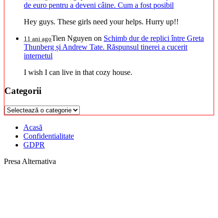
de euro pentru a deveni câine. Cum a fost posibil
Hey guys. These girls need your helps. Hurry up!!
Tien Nguyen
on
Schimb dur de replici între Greta
11 ani ago
Thunberg și Andrew Tate. Răspunsul tinerei a cucerit
internetul
I wish I can live in that cozy house.
Categorii
Categorii
Acasă
Confidentialitate
GDPR
Presa Alternativa