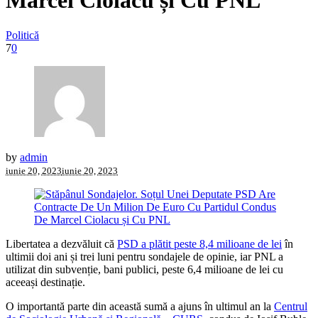
Marcel Ciolacu și Cu PNL
Politică
7
0
by
admin
iunie 20, 2023
iunie 20, 2023
Libertatea a dezvăluit că
PSD a plătit peste 8,4 milioane de lei
în
ultimii doi ani și trei luni pentru sondajele de opinie, iar PNL a
utilizat din subvenție, bani publici, peste 6,4 milioane de lei cu
aceeași destinație.
O importantă parte din această sumă a ajuns în ultimul an la
Centrul