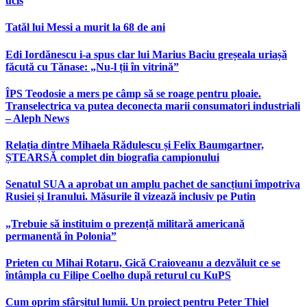
ucis
Tatăl lui Messi a murit la 68 de ani
Edi Iordănescu i-a spus clar lui Marius Baciu greșeala uriașă
făcută cu Tănase: „Nu-l ții în vitrină”
ÎPS Teodosie a mers pe câmp să se roage pentru ploaie.
Transelectrica va putea deconecta marii consumatori industriali
– Aleph News
Relația dintre Mihaela Rădulescu și Felix Baumgartner,
ȘTEARSĂ complet din biografia campionului
Senatul SUA a aprobat un amplu pachet de sancțiuni împotriva
Rusiei și Iranului. Măsurile îl vizează inclusiv pe Putin
„Trebuie să instituim o prezență militară americană
permanentă în Polonia”
Prieten cu Mihai Rotaru, Gică Craioveanu a dezvăluit ce se
întâmpla cu Filipe Coelho după returul cu KuPS
Cum oprim sfârșitul lumii. Un proiect pentru Peter Thiel