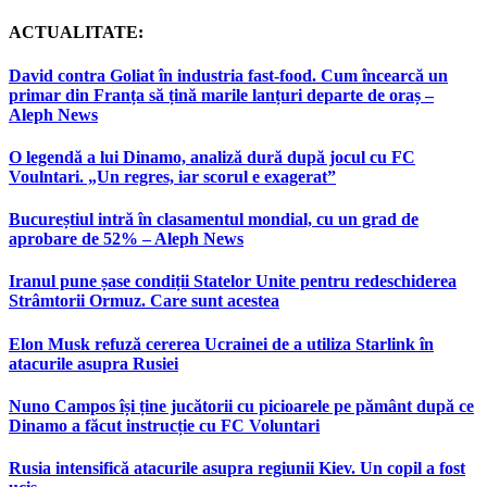
ACTUALITATE:
David contra Goliat în industria fast-food. Cum încearcă un
primar din Franța să țină marile lanțuri departe de oraș –
Aleph News
O legendă a lui Dinamo, analiză dură după jocul cu FC
Voulntari. „Un regres, iar scorul e exagerat”
Bucureștiul intră în clasamentul mondial, cu un grad de
aprobare de 52% – Aleph News
Iranul pune șase condiții Statelor Unite pentru redeschiderea
Strâmtorii Ormuz. Care sunt acestea
Elon Musk refuză cererea Ucrainei de a utiliza Starlink în
atacurile asupra Rusiei
Nuno Campos își ține jucătorii cu picioarele pe pământ după ce
Dinamo a făcut instrucție cu FC Voluntari
Rusia intensifică atacurile asupra regiunii Kiev. Un copil a fost