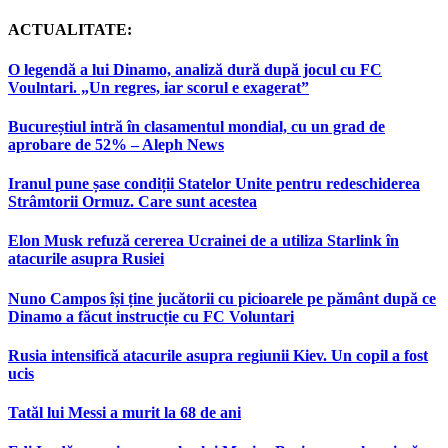
ACTUALITATE:
O legendă a lui Dinamo, analiză dură după jocul cu FC
Voulntari. „Un regres, iar scorul e exagerat”
Bucureștiul intră în clasamentul mondial, cu un grad de
aprobare de 52% – Aleph News
Iranul pune șase condiții Statelor Unite pentru redeschiderea
Strâmtorii Ormuz. Care sunt acestea
Elon Musk refuză cererea Ucrainei de a utiliza Starlink în
atacurile asupra Rusiei
Nuno Campos își ține jucătorii cu picioarele pe pământ după ce
Dinamo a făcut instrucție cu FC Voluntari
Rusia intensifică atacurile asupra regiunii Kiev. Un copil a fost
ucis
Tatăl lui Messi a murit la 68 de ani