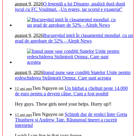
august 9, 2026
O legendă a lui Dinamo, analiză dură după
jocul cu FC Voulntari. „Un regres, iar scorul e exagerat”
august 9, 2026
Bucureștiul intră în clasamentul mondial, cu un
grad de aprobare de 52% – Aleph News
august 9, 2026
Iranul pune șase condiții Statelor Unite pentru
redeschiderea Strâmtorii Ormuz. Care sunt acestea
Tien Nguyen
on
Un bărbat a cheltuit peste 14.000
11 ani ago
de euro pentru a deveni câine. Cum a fost posibil
Hey guys. These girls need your helps. Hurry up!!
Tien Nguyen
on
Schimb dur de replici între Greta
11 ani ago
Thunberg și Andrew Tate. Răspunsul tinerei a cucerit
internetul
I wish I can live in that cozy house.