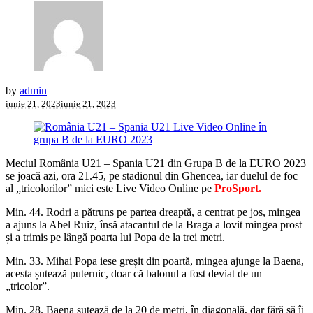
by
admin
iunie 21, 2023
iunie 21, 2023
Meciul România U21 – Spania U21 din Grupa B de la EURO 2023
se joacă azi, ora 21.45, pe stadionul din Ghencea, iar duelul de foc
al „tricolorilor” mici este Live Video Online pe
ProSport.
Min. 44. Rodri a pătruns pe partea dreaptă, a centrat pe jos, mingea
a ajuns la Abel Ruiz, însă atacantul de la Braga a lovit mingea prost
și a trimis pe lângă poarta lui Popa de la trei metri.
Min. 33. Mihai Popa iese greșit din poartă, mingea ajunge la Baena,
acesta șutează puternic, doar că balonul a fost deviat de un
„tricolor”.
Min. 28. Baena șutează de la 20 de metri, în diagonală, dar fără să îi