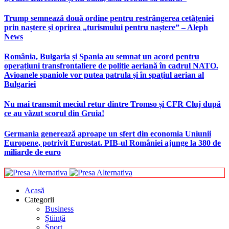
Trump semnează două ordine pentru restrângerea cetățeniei
prin naștere și oprirea „turismului pentru naștere” – Aleph
News
România, Bulgaria și Spania au semnat un acord pentru
operațiuni transfrontaliere de poliție aeriană în cadrul NATO.
Avioanele spaniole vor putea patrula și în spațiul aerian al
Bulgariei
Nu mai transmit meciul retur dintre Tromso și CFR Cluj după
ce au văzut scorul din Gruia!
Germania generează aproape un sfert din economia Uniunii
Europene, potrivit Eurostat. PIB-ul României ajunge la 380 de
miliarde de euro
Acasă
Categorii
Business
Știință
Sport