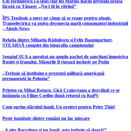
Edi Iordănescu i-a spus clar lui Marius Baciu greșeala uriașă
făcută cu Tănase: „Nu-l ții în vitrină”
ÎPS Teodosie a mers pe câmp să se roage pentru ploaie.
Transelectrica va putea deconecta marii consumatori industriali
– Aleph News
Relația dintre Mihaela Rădulescu și Felix Baumgartner,
ȘTEARSĂ complet din biografia campionului
Senatul SUA a aprobat un amplu pachet de sancțiuni împotriva
Rusiei și Iranului. Măsurile îl vizează inclusiv pe Putin
„Trebuie să instituim o prezență militară americană
permanentă în Polonia”
Prieten cu Mihai Rotaru, Gică Craioveanu a dezvăluit ce se
întâmpla cu Filipe Coelho după returul cu KuPS
Cum oprim sfârșitul lumii. Un proiect pentru Peter Thiel
Peste jumătate dintre români nu fac mișcare
„A ales Barcelona și nu banii, asta trebuie să doară!”