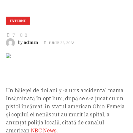
EXTERNE
7
0
admin
by
IUNIE 22, 2023
Un băiețel de doi ani şi-a ucis accidental mama
însărcinată în opt luni, după ce s-a jucat cu un
pistol încărcat, în statul american Ohio. Femeia
și copilul ei nenăscut au murit la spital, a
anunțat poliția locală, citată de canalul
american
NBC News.