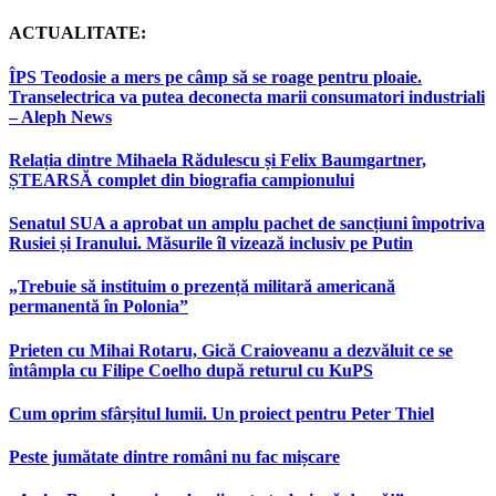
ACTUALITATE:
ÎPS Teodosie a mers pe câmp să se roage pentru ploaie.
Transelectrica va putea deconecta marii consumatori industriali
– Aleph News
Relația dintre Mihaela Rădulescu și Felix Baumgartner,
ȘTEARSĂ complet din biografia campionului
Senatul SUA a aprobat un amplu pachet de sancțiuni împotriva
Rusiei și Iranului. Măsurile îl vizează inclusiv pe Putin
„Trebuie să instituim o prezență militară americană
permanentă în Polonia”
Prieten cu Mihai Rotaru, Gică Craioveanu a dezvăluit ce se
întâmpla cu Filipe Coelho după returul cu KuPS
Cum oprim sfârșitul lumii. Un proiect pentru Peter Thiel
Peste jumătate dintre români nu fac mișcare