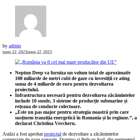
by
admin
iunie 22, 2023
iunie 22, 2023
Neptun Deep va furniza un volum total de aproximativ
100 miliarde de metri cubi de gaze
cu investiții ce ating
suma de 4 miliarde de euro pentru dezvoltarea
proiectului.
Infrastructura necesară pentru dezvoltarea zăcămintelor
include 10 sonde, 3 sisteme de producție submarine și
rețeaua de conducte colectoare.
„Este un pas major pentru strategia noastră prin care
susținem tranziția energetică în Romania și în regiune.”, a
declarat Christina Vercheru.
Astăzi a fost aprobat
proiectul
de dezvoltare a zăcămintelor
comerciale de gaze naturale, Domino și Pelican Sud, din perimetrul