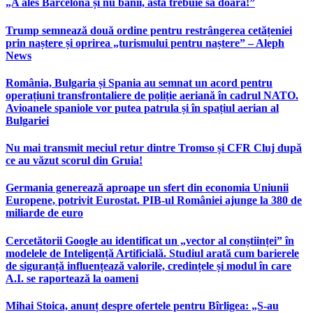
„A ales Barcelona și nu banii, asta trebuie să doară!”
Trump semnează două ordine pentru restrângerea cetățeniei
prin naștere și oprirea „turismului pentru naștere” – Aleph
News
România, Bulgaria și Spania au semnat un acord pentru
operațiuni transfrontaliere de poliție aeriană în cadrul NATO.
Avioanele spaniole vor putea patrula și în spațiul aerian al
Bulgariei
Nu mai transmit meciul retur dintre Tromso și CFR Cluj după
ce au văzut scorul din Gruia!
Germania generează aproape un sfert din economia Uniunii
Europene, potrivit Eurostat. PIB-ul României ajunge la 380 de
miliarde de euro
Cercetătorii Google au identificat un „vector al conștiinței” în
modelele de Inteligență Artificială. Studiul arată cum barierele
de siguranță influențează valorile, credințele și modul în care
A.I. se raportează la oameni
Mihai Stoica, anunț despre ofertele pentru Bîrligea: „S-au