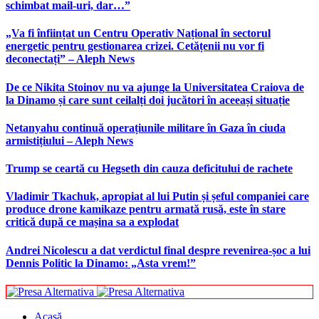
schimbat mail-uri, dar…”
„Va fi înființat un Centru Operativ Național în sectorul
energetic pentru gestionarea crizei. Cetățenii nu vor fi
deconectați” – Aleph News
De ce Nikita Stoinov nu va ajunge la Universitatea Craiova de
la Dinamo și care sunt ceilalți doi jucători în aceeași situație
Netanyahu continuă operațiunile militare în Gaza în ciuda
armistițiului – Aleph News
Trump se ceartă cu Hegseth din cauza deficitului de rachete
Vladimir Tkachuk, apropiat al lui Putin și șeful companiei care
produce drone kamikaze pentru armată rusă, este în stare
critică după ce mașina sa a explodat
Andrei Nicolescu a dat verdictul final despre revenirea-șoc a lui
Dennis Politic la Dinamo: „Asta vrem!”
Acasă