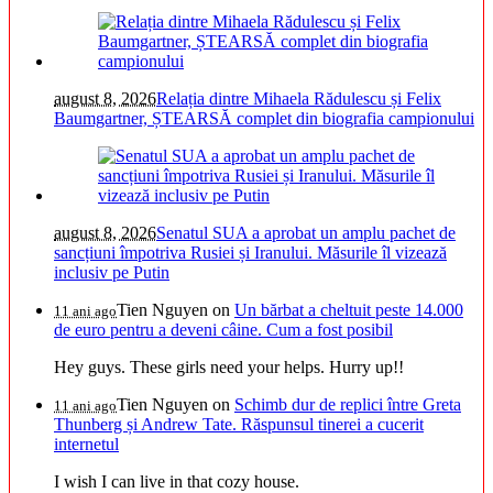
august 8, 2026
Relația dintre Mihaela Rădulescu și Felix
Baumgartner, ȘTEARSĂ complet din biografia campionului
august 8, 2026
Senatul SUA a aprobat un amplu pachet de
sancțiuni împotriva Rusiei și Iranului. Măsurile îl vizează
inclusiv pe Putin
Tien Nguyen
on
Un bărbat a cheltuit peste 14.000
11 ani ago
de euro pentru a deveni câine. Cum a fost posibil
Hey guys. These girls need your helps. Hurry up!!
Tien Nguyen
on
Schimb dur de replici între Greta
11 ani ago
Thunberg și Andrew Tate. Răspunsul tinerei a cucerit
internetul
I wish I can live in that cozy house.