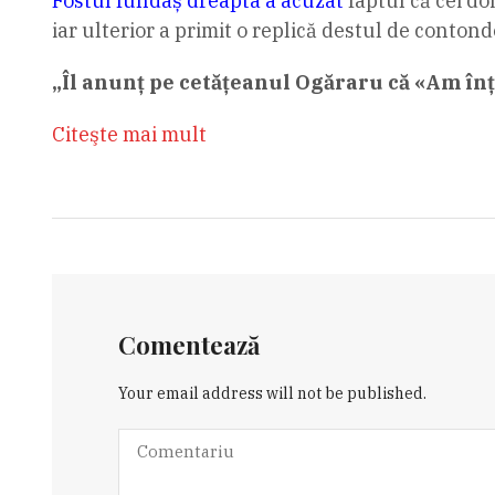
Fostul fundaș dreapta a acuzat
faptul că cei do
iar ulterior a primit o replică destul de conton
„Îl anunț pe cetățeanul Ogăraru că «Am înțel
Citeşte mai mult
Comentează
Your email address will not be published.