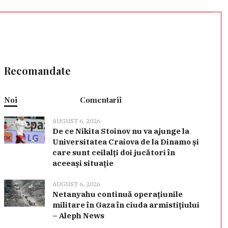
Recomandate
Noi
Comentarii
AUGUST 6, 2026
De ce Nikita Stoinov nu va ajunge la
Universitatea Craiova de la Dinamo și
care sunt ceilalți doi jucători în
aceeași situație
AUGUST 6, 2026
Netanyahu continuă operațiunile
militare în Gaza în ciuda armistițiului
– Aleph News