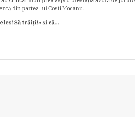
i au criticat mult prea aspru prestația avută de jucăto
dentă din partea lui Costi Mocanu.
es! Să trăiți!» și că…