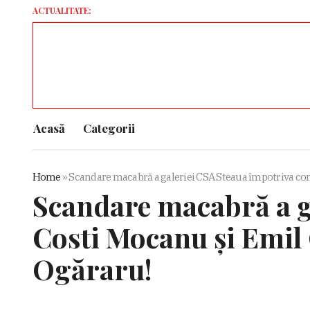
ACTUALITATE:
Acasă
Categorii
Home
»
Scandare macabră a galeriei CSA Steaua împotriva com
Scandare macabră a g
Costi Mocanu şi Emil 
Ogăraru!