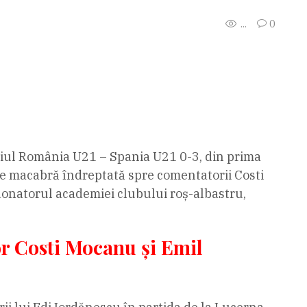
...
0
eciul România U21 – Spania U21 0-3, din prima
are macabră îndreptată spre comentatorii Costi
donatorul academiei clubului roș-albastru,
r Costi Mocanu şi Emil