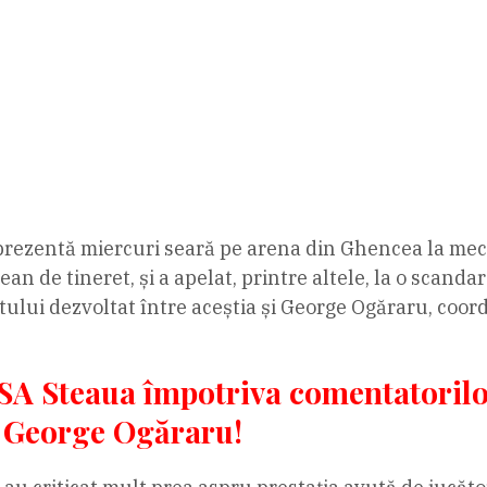
st prezentă miercuri seară pe arena din Ghencea la m
an de tineret, și a apelat, printre altele, la o scand
tului dezvoltat între aceștia și George Ogăraru, coor
SA Steaua împotriva comentatorilo
u George Ogăraru!