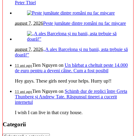
Peter Thiel
august 7, 2026
Peste jumătate dintre români nu fac mișcare
august 7, 2026
„A ales Barcelona și nu banii, asta trebuie să
doară!”
Tien Nguyen
on
Un bărbat a cheltuit peste 14.000
11 ani ago
de euro pentru a deveni câine. Cum a fost posibil
Hey guys. These girls need your helps. Hurry up!!
Tien Nguyen
on
Schimb dur de replici între Greta
11 ani ago
Thunberg și Andrew Tate. Răspunsul tinerei a cucerit
internetul
I wish I can live in that cozy house.
Categorii
Categorii