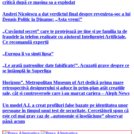
critică după ce mașina sa a explodat
Andrei Nicolescu a dat verdictul final despre revenirea-șoc a lui
Dennis Politic la Dinamo: „Asta vrem!”
„Cuvântul secret” care te protejează pe tine și pe familia ta de
fraudele la telefon realizate cu ajutorul Inteligenței Artificiale.
Ce recomandă experții
„Europa îi va simți lipsa”
„Le arată patronilor date falsificate!”. Acuzații grave despre ce
se întâmplă în Superliga
Horizons”. Metropolitan Museum of Art dedică prima mare
retrospectivă designerului și aduce în prim-plan atât creațiile
sale, cât și controversele care i-au marcat cariera – Aleph News
Un model A.I. a creat profiluri false bazate pe identitatea unor
persoane în timpul unui test de securitate. Cercetătorii spun că
este cel mai grav caz de „autonomie și înșelăciune” observat
până acum