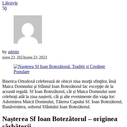
Lifestyle
5
0
by
admin
iunie 23, 2023
iunie 23, 2023
Biserica Ortodoxă celebrează de obicei ziua morţii sfinţilor, însă
Maica Domnului şi Sfântul Ioan Botezătorul fac excepţie de la
această regulă. Sf Ioan Botezătorul, cât și Maica Domnului sunt
celebrați atât la ziua nașterii, cât şi alte evenimente din viaţa lor:
Adormirea Maicii Domnului, Tăierea Capului Sf. Ioan Botezătorul,
Bunăvestirea, soborul Sfântului Ioan Botezătorul.
Nașterea Sf Ioan Botezătorul – originea
sărbătorii