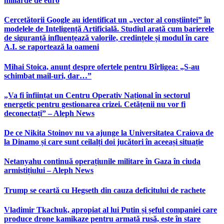
miliarde de euro
Cercetătorii Google au identificat un „vector al conștiinței” în
modelele de Inteligență Artificială. Studiul arată cum barierele
de siguranță influențează valorile, credințele și modul în care
A.I. se raportează la oameni
Mihai Stoica, anunț despre ofertele pentru Bîrligea: „S-au
schimbat mail-uri, dar…”
„Va fi înființat un Centru Operativ Național în sectorul
energetic pentru gestionarea crizei. Cetățenii nu vor fi
deconectați” – Aleph News
De ce Nikita Stoinov nu va ajunge la Universitatea Craiova de
la Dinamo și care sunt ceilalți doi jucători în aceeași situație
Netanyahu continuă operațiunile militare în Gaza în ciuda
armistițiului – Aleph News
Trump se ceartă cu Hegseth din cauza deficitului de rachete
Vladimir Tkachuk, apropiat al lui Putin și șeful companiei care
produce drone kamikaze pentru armată rusă, este în stare