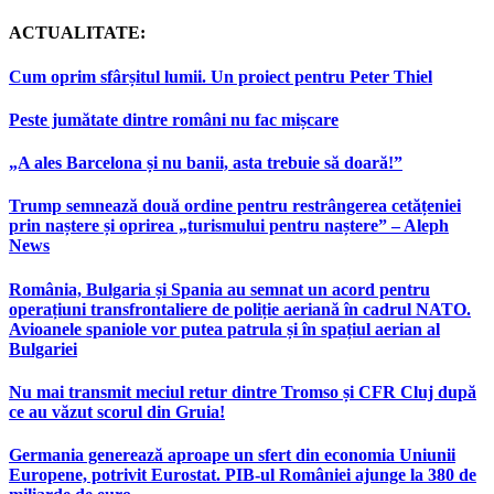
ACTUALITATE:
Cum oprim sfârșitul lumii. Un proiect pentru Peter Thiel
Peste jumătate dintre români nu fac mișcare
„A ales Barcelona și nu banii, asta trebuie să doară!”
Trump semnează două ordine pentru restrângerea cetățeniei
prin naștere și oprirea „turismului pentru naștere” – Aleph
News
România, Bulgaria și Spania au semnat un acord pentru
operațiuni transfrontaliere de poliție aeriană în cadrul NATO.
Avioanele spaniole vor putea patrula și în spațiul aerian al
Bulgariei
Nu mai transmit meciul retur dintre Tromso și CFR Cluj după
ce au văzut scorul din Gruia!
Germania generează aproape un sfert din economia Uniunii
Europene, potrivit Eurostat. PIB-ul României ajunge la 380 de