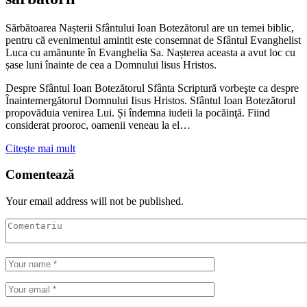
Sărbătoarea Nașterii Sfântului Ioan Botezătorul are un temei biblic,
pentru că evenimentul amintit este consemnat de Sfântul Evanghelist
Luca cu amănunte în Evanghelia Sa. Nașterea aceasta a avut loc cu
șase luni înainte de cea a Domnului lisus Hristos.
Despre Sfântul Ioan Botezătorul Sfânta Scriptură vorbeşte ca despre
Înaintemergătorul Domnului Iisus Hristos. Sfântul Ioan Botezătorul
propovăduia venirea Lui. Și îndemna iudeii la pocăinţă. Fiind
considerat prooroc, oamenii veneau la el…
Citeşte mai mult
Comentează
Your email address will not be published.