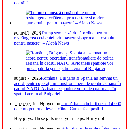
doară!”
august 7, 2026
Trump semnează două ordine pentru
restrângerea cetățeniei prin naștere și oprirea „turismului
pentru naștere” – Aleph News
august 7, 2026
România, Bulgaria și Spania au semnat un
acord pentru operațiuni transfrontaliere de poliție aeriană în
cadrul NATO. Avioanele spaniole vor putea patrula și în
spațiul aerian al Bulgariei
Tien Nguyen
on
Un bărbat a cheltuit peste 14.000
11 ani ago
de euro pentru a deveni câine. Cum a fost posibil
Hey guys. These girls need your helps. Hurry up!!
Tien Nguyen
on
Schimb dur de replici între Greta
11 ani ago