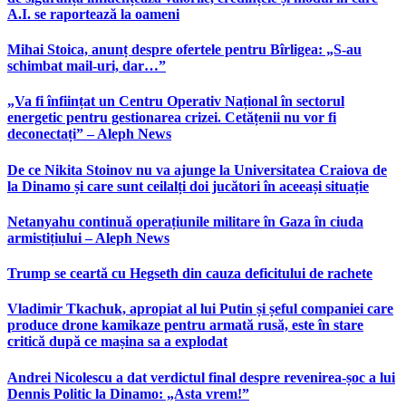
A.I. se raportează la oameni
Mihai Stoica, anunț despre ofertele pentru Bîrligea: „S-au
schimbat mail-uri, dar…”
„Va fi înființat un Centru Operativ Național în sectorul
energetic pentru gestionarea crizei. Cetățenii nu vor fi
deconectați” – Aleph News
De ce Nikita Stoinov nu va ajunge la Universitatea Craiova de
la Dinamo și care sunt ceilalți doi jucători în aceeași situație
Netanyahu continuă operațiunile militare în Gaza în ciuda
armistițiului – Aleph News
Trump se ceartă cu Hegseth din cauza deficitului de rachete
Vladimir Tkachuk, apropiat al lui Putin și șeful companiei care
produce drone kamikaze pentru armată rusă, este în stare
critică după ce mașina sa a explodat
Andrei Nicolescu a dat verdictul final despre revenirea-șoc a lui
Dennis Politic la Dinamo: „Asta vrem!”