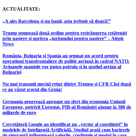
ACTUALITATE:
„A ales Barcelona și nu banii, asta trebuie să doară!”
Trump semnează două ordine pentru restrângerea cetățeniei
prin naștere și oprirea „turismului pentru naștere” – Aleph
News
România, Bulgaria și Spania au semnat un acord pentru
operațiuni transfrontaliere de poliție aeriană în cadrul NATO.
Avioanele spaniole vor putea patrula și în spațiul aerian al
Bulgariei
Nu mai transmit meciul retur dintre Tromso și CFR Cluj după
ce au văzut scorul din Gruia!
Germania generează aproape un sfert din economia Uniunii
Europene, potrivit Eurostat. PIB-ul României ajunge la 380 de
miliarde de euro
Cercetătorii Google au identificat un „vector al conștiinței” în
modelele de Inteligență Artificială. Studiul arată cum barierele
de siguranță influențează valorile, credințele și modul în care