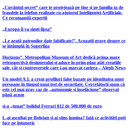
„Cuvântul secret” care te protejează pe tine și pe familia ta de
fraudele la telefon realizate cu ajutorul Inteligenței Artificiale.
Ce recomandă experții
„Europa îi va simți lipsa”
„Le arată patronilor date falsificate!”. Acuzații grave despre ce
se întâmplă în Superliga
Horizons”. Metropolitan Museum of Art dedică prima mare
retrospectivă designerului și aduce în prim-plan atât creațiile
sale, cât și controversele care i-au marcat cariera – Aleph News
Un model A.I. a creat profiluri false bazate pe identitatea unor
persoane în timpul unui test de securitate. Cercetătorii spun că
este cel mai grav caz de „autonomie și înșelăciune” observat
până acum
și-a „tunat” bolidul Ferrari 812 de 500.000 de euro
L-ai ascultat pe Bolojan și ai stins lumina? Iată ce activități poți
face pe întuneric