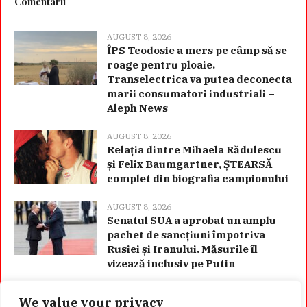
Comentarii
AUGUST 8, 2026
ÎPS Teodosie a mers pe câmp să se
roage pentru ploaie.
Transelectrica va putea deconecta
marii consumatori industriali –
Aleph News
AUGUST 8, 2026
Relația dintre Mihaela Rădulescu
și Felix Baumgartner, ȘTEARSĂ
complet din biografia campionului
AUGUST 8, 2026
Senatul SUA a aprobat un amplu
pachet de sancțiuni împotriva
Rusiei și Iranului. Măsurile îl
vizează inclusiv pe Putin
We value your privacy