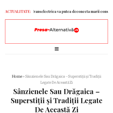
entru ploaie. Transelectrica va putea deconecta marii consumatori 
ACTUALITATE:
Home
»
Sânzienele Sau Drăgaica – Superstiții și Tradiții
Legate De Această Zi
Sânzienele Sau Drăgaica –
Superstiții și Tradiții Legate
De Această Zi