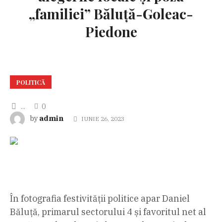
„familiei” Băluță-Goleac-
Piedone
POLITICĂ
...
0
admin
by
IUNIE 26, 2023
În fotografia festivității politice apar Daniel
Băluță, primarul sectorului 4 și favoritul net al