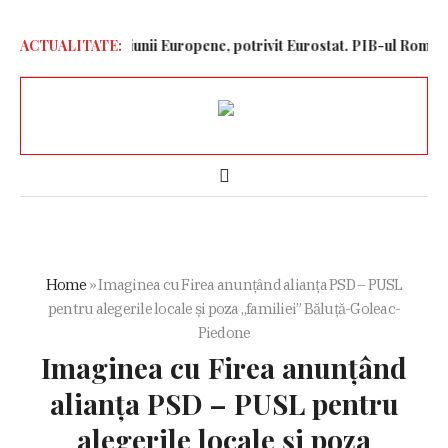
n economia Uniunii Europene, potrivit Eurostat. PIB-ul României aj
ACTUALITATE:
Home
»
Imaginea cu Firea anunțând alianța PSD – PUSL
pentru alegerile locale și poza „familiei” Băluță-Goleac-
Piedone
Imaginea cu Firea anunțând
alianța PSD – PUSL pentru
alegerile locale și poza