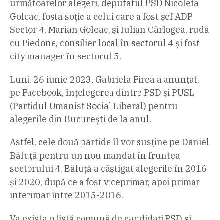
următoarelor alegeri, deputatul PSD Nicoleta
Goleac, fosta soție a celui care a fost șef ADP
Sector 4, Marian Goleac, și Iulian Cârlogea, rudă
cu Piedone, consilier local în sectorul 4 și fost
city manager în sectorul 5.
Luni, 26 iunie 2023, Gabriela Firea a anunțat,
pe Facebook, înțelegerea dintre PSD și PUSL
(Partidul Umanist Social Liberal) pentru
alegerile din București de la anul.
Astfel, cele două partide îl vor susține pe Daniel
Băluță pentru un nou mandat în fruntea
sectorului 4. Băluță a câștigat alegerile în 2016
și 2020, după ce a fost viceprimar, apoi primar
interimar între 2015-2016.
Va exista o listă comună de candidați PSD și