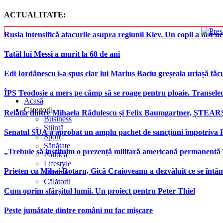
ACTUALITATE:
Rusia intensifică atacurile asupra regiunii Kiev. Un copil a fost uc
Tatăl lui Messi a murit la 68 de ani
Edi Iordănescu i-a spus clar lui Marius Baciu greșeala uriașă făcu
ÎPS Teodosie a mers pe câmp să se roage pentru ploaie. Transele
Acasă
Categorii
Relația dintre Mihaela Rădulescu și Felix Baumgartner, ȘTEAR
Business
Știință
Senatul SUA a aprobat un amplu pachet de sancțiuni împotriva Rus
Sport
Sănătate
„Trebuie să instituim o prezență militară americană permanentă 
Politică
Lifestyle
Prieten cu Mihai Rotaru, Gică Craioveanu a dezvăluit ce se înt
Externe
Călătorii
Cum oprim sfârșitul lumii. Un proiect pentru Peter Thiel
Peste jumătate dintre români nu fac mișcare