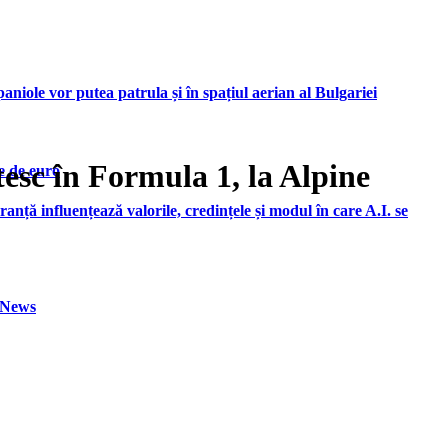
iole vor putea patrula și în spațiul aerian al Bulgariei
sc în Formula 1, la Alpine
e de euro
ranță influențează valorile, credințele și modul în care A.I. se
h News