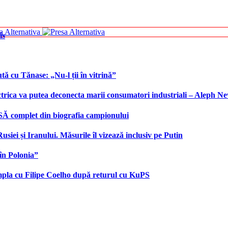
is
tă cu Tănase: „Nu-l ții în vitrină”
ctrica va putea deconecta marii consumatori industriali – Aleph N
SĂ complet din biografia campionului
iei și Iranului. Măsurile îl vizează inclusiv pe Putin
în Polonia”
âmpla cu Filipe Coelho după returul cu KuPS