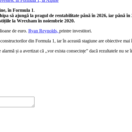
ine, în Formula 1
.
hipa să ajungă la pragul de rentabilitate până în 2026, iar până în 
tițiile la Wrexham în noiembrie 2020.
ilioane de euro.
Ryan Reynolds,
printre investitori.
 constructorilor din Formula 1, iar în această stagiune are obiective mai
 alarmă și a avertizat că ,,vor exista consecințe” dacă rezultatele nu se 