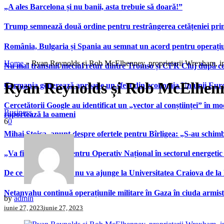
„A ales Barcelona și nu banii, asta trebuie să doară!”
Trump semnează două ordine pentru restrângerea cetățeniei prin
România, Bulgaria și Spania au semnat un acord pentru operațiuni 
Home
»
Ryan Reynolds și Rob McElhenney, proprietarii Wrexham, inv
Nu mai transmit meciul retur dintre Tromso și CFR Cluj după ce
Ryan Reynolds și Rob McElhenne
Germania generează aproape un sfert din economia Uniunii Europ
Cercetătorii Google au identificat un „vector al conștiinței” în mod
Business
raportează la oameni
6
0
Mihai Stoica, anunț despre ofertele pentru Bîrligea: „S-au schim
„Va fi înființat un Centru Operativ Național în sectorul energetic
De ce Nikita Stoinov nu va ajunge la Universitatea Craiova de la Di
Netanyahu continuă operațiunile militare în Gaza în ciuda armist
by
admin
iunie 27, 2023
iunie 27, 2023