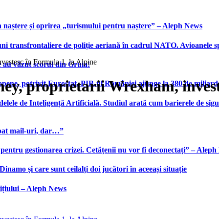
 naștere și oprirea „turismului pentru naștere” – Aleph News
transfrontaliere de poliție aeriană în cadrul NATO. Avioanele span
estesc în Formula 1, la Alpine
 au văzut scorul din Gruia!
y, proprietarii Wrexham, investe
ene, potrivit Eurostat. PIB-ul României ajunge la 380 de miliard
elele de Inteligență Artificială. Studiul arată cum barierele de sigu
bat mail-uri, dar…”
 pentru gestionarea crizei. Cetățenii nu vor fi deconectați” – Alep
namo și care sunt ceilalți doi jucători în aceeași situație
ițiului – Aleph News