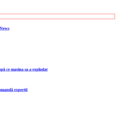
h News
upă ce mașina sa a explodat
ecomandă experții