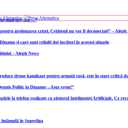
bat mail-uri, dar…”
 pentru gestionarea crizei. Cetățenii nu vor fi deconectați” – Alep
namo și care sunt ceilalți doi jucători în aceeași situație
ițiului – Aleph News
produce drone kamikaze pentru armată rusă, este în stare critică d
 Dennis Politic la Dinamo: „Asta vrem!”
udele la telefon realizate cu ajutorul Inteligenței Artificiale. Ce r
e întâmplă în Superliga