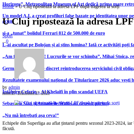
Horizons”. Metropolitan Museum of Art dedică prima mare retrospe
Home
»
U Cluj ripostează la adresa LPF după tragerea la sorți
Un model A.I. a creat profiluri false bazate pe identitatea unor p
U Cluj ripostează la adresa LPF 
acum
și-a „tunat” bolidul Ferrari 812 de 500.000 de euro
Sport
...
0
L-ai ascultat pe Bolojan și ai stins lumina? Iată ce activități poți 
„Am fost foarte slabi! Lucrurile se vor schimba”. Mihai Stoica,
Germania pregătește discret reintroducerea serviciului civil oblig
Rezultatele examenului național de Titularizare 2026 aduc vești 
by
admin
Întâlnire Ceferin – Al Khelaifi în plin scandal UEFA
iunie 27, 2023
iunie 27, 2023
Sebastian Stan și Annabelle Wallis au devenit părinți
„Nu mă întrebați așa ceva!”
Echipele din Superliga au aflat țintarul pentru sezonul 2023-2024, iar U
făcută.