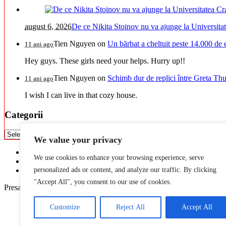
august 6, 2026
De ce Nikita Stoinov nu va ajunge la Universitatea
Tien Nguyen
on
Un bărbat a cheltuit peste 14.000 de 
11 ani ago
Hey guys. These girls need your helps. Hurry up!!
Tien Nguyen
on
Schimb dur de replici între Greta Thu
11 ani ago
I wish I can live in that cozy house.
Categorii
Categorii
We value your privacy
Acasă
We use cookies to enhance your browsing experience, serve
Confidentialitate
personalized ads or content, and analyze our traffic. By clicking
GDPR
"Accept All", you consent to our use of cookies.
Presa Alternativa
Customize
Reject All
Accept All