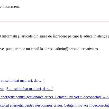
me I comment.
informaţii şi articole din surse de încredere pe care le aduce în atenţia pu
tive, puteţi trimite un email la adresa: admin@presa-alternativa.ro
gea: „S-au schimbat mail-uri, dar…”
ectorul energetic pentru gestionarea crizei. Cetățenii nu vor fi deconect