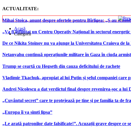
ACTUALITATE:
Mihai Stoica, anunț despre ofertele pentru Bîrligea: „S-au schim
Acasă
„Va fi înființat un Centru Operativ Național în sectorul energetic
Categorii
De ce Nikita Stoinov nu va ajunge la Universitatea Craiova de la Di
Netanyahu continuă operațiunile militare în Gaza în ciuda armist
Trump se ceartă cu Hegseth din cauza deficitului de rachete
Vladimir Tkachuk, apropiat al lui Putin și șeful companiei care 
Andrei Nicolescu a dat verdictul final despre revenirea-șoc a lui
„Cuvântul secret” care te protejează pe tine și pe familia ta de fra
„Europa îi va simți lipsa”
„Le arată patronilor date falsificate!”. Acuzații grave despre ce s