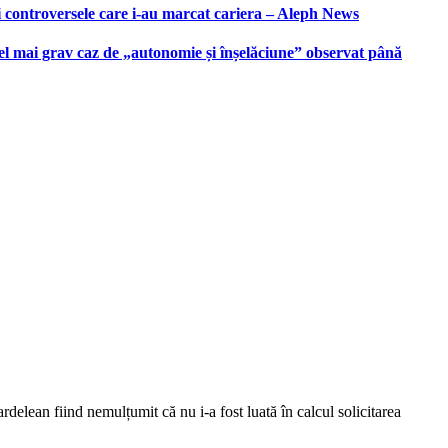
i controversele care i-au marcat cariera – Aleph News
 cel mai grav caz de „autonomie și înșelăciune” observat până
rdelean fiind nemulțumit că nu i-a fost luată în calcul solicitarea