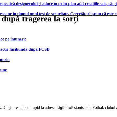
ctivă designerului și aduce în prim-plan atât creațiile sale, cât ș
ersoane în timpul unui test de securitate. Cercetătorii spun că este
după tragerea la sorți
face pe întuneric
 reacție furibundă după FCSB
atoriu
bune
 Cluj a reacționat rapid la adresa Ligii Profesioniste de Fotbal, clubul a