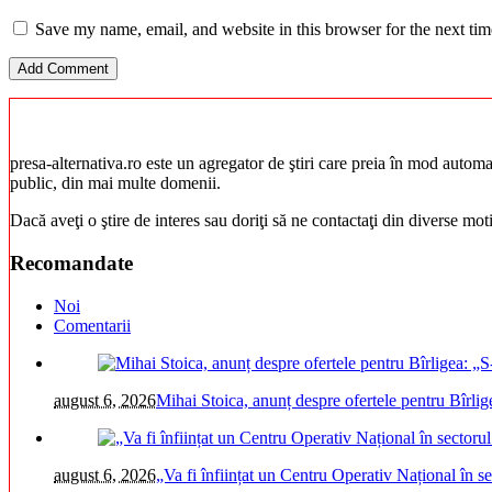
Save my name, email, and website in this browser for the next ti
presa-alternativa.ro este un agregator de ştiri care preia în mod automat 
public, din mai multe domenii.
Dacă aveţi o ştire de interes sau doriţi să ne contactaţi din diverse mo
Recomandate
Noi
Comentarii
august 6, 2026
Mihai Stoica, anunț despre ofertele pentru Bîrli
august 6, 2026
„Va fi înființat un Centru Operativ Național în s