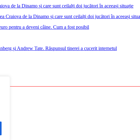
 Craiova de la Dinamo și care sunt ceilalți doi jucători în aceeași situa
euro pentru a deveni câine. Cum a fost posibil
nberg și Andrew Tate. Răspunsul tinerei a cucerit internetul