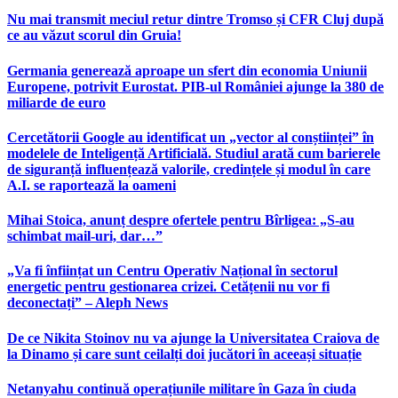
Nu mai transmit meciul retur dintre Tromso și CFR Cluj după
ce au văzut scorul din Gruia!
Germania generează aproape un sfert din economia Uniunii
Europene, potrivit Eurostat. PIB-ul României ajunge la 380 de
miliarde de euro
Cercetătorii Google au identificat un „vector al conștiinței” în
modelele de Inteligență Artificială. Studiul arată cum barierele
de siguranță influențează valorile, credințele și modul în care
A.I. se raportează la oameni
Mihai Stoica, anunț despre ofertele pentru Bîrligea: „S-au
schimbat mail-uri, dar…”
„Va fi înființat un Centru Operativ Național în sectorul
energetic pentru gestionarea crizei. Cetățenii nu vor fi
deconectați” – Aleph News
De ce Nikita Stoinov nu va ajunge la Universitatea Craiova de
la Dinamo și care sunt ceilalți doi jucători în aceeași situație
Netanyahu continuă operațiunile militare în Gaza în ciuda