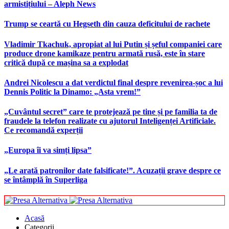
armistițiului – Aleph News
Trump se ceartă cu Hegseth din cauza deficitului de rachete
Vladimir Tkachuk, apropiat al lui Putin și șeful companiei care
produce drone kamikaze pentru armată rusă, este în stare
critică după ce mașina sa a explodat
Andrei Nicolescu a dat verdictul final despre revenirea-șoc a lui
Dennis Politic la Dinamo: „Asta vrem!”
„Cuvântul secret” care te protejează pe tine și pe familia ta de
fraudele la telefon realizate cu ajutorul Inteligenței Artificiale.
Ce recomandă experții
„Europa îi va simți lipsa”
„Le arată patronilor date falsificate!”. Acuzații grave despre ce
se întâmplă în Superliga
Acasă
Categorii