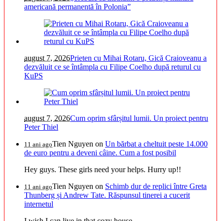
americană permanentă în Polonia”
august 7, 2026
Prieten cu Mihai Rotaru, Gică Craioveanu a
dezvăluit ce se întâmpla cu Filipe Coelho după returul cu
KuPS
august 7, 2026
Cum oprim sfârșitul lumii. Un proiect pentru
Peter Thiel
Tien Nguyen
on
Un bărbat a cheltuit peste 14.000
11 ani ago
de euro pentru a deveni câine. Cum a fost posibil
Hey guys. These girls need your helps. Hurry up!!
Tien Nguyen
on
Schimb dur de replici între Greta
11 ani ago
Thunberg și Andrew Tate. Răspunsul tinerei a cucerit
internetul
I wish I can live in that cozy house.