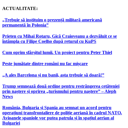
ACTUALITATE:
„Trebuie să instituim o prezență militară americană
permanentă în Polonia”
Prieten cu Mihai Rotaru, Gică Craioveanu a dezvăluit ce se
întâmpla cu Filipe Coelho după returul cu KuPS
Cum oprim sfârșitul lumii. Un proiect pentru Peter Thiel
Peste jumătate dintre români nu fac mișcare
„A ales Barcelona și nu banii, asta trebuie să doară!”
Trump semnează două ordine pentru restrângerea cetățeniei
prin naștere și oprirea „turismului pentru naștere” – Aleph
News
România, Bulgaria și Spania au semnat un acord pentru
operațiuni transfrontaliere de poliție aeriană în cadrul NATO.
Avioanele spaniole vor putea patrula și în spațiul aerian al
Bulgariei