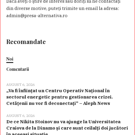
Dacă aveţi o ştire de interes sau doriţi să ne contactaţi
din diverse motive, puteţi trimite un email la adresa:
admin@presa-alternativa.ro
Recomandate
Noi
Comentarii
AUGUST 6, 2026
„Va fi înființat un Centru Operativ Național în
sectorul energetic pentru gestionarea crizei.
Cetățenii nu vor fi deconectați” – Aleph News
AUGUST 6, 2026
De ce Nikita Stoinov nu va ajunge la Universitatea
Craiova de la Dinamo și care sunt ceilalți doi jucători
în aceeași situație