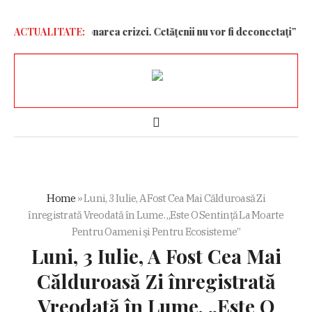
etic pentru gestionarea crizei. Cetățenii nu vor fi deconectați” – Ale
ACTUALITATE:
Home
»
Luni, 3 Iulie, A Fost Cea Mai Călduroasă Zi
înregistrată Vreodată în Lume. „Este O Sentinţă La Moarte
Pentru Oameni şi Pentru Ecosisteme”
Luni, 3 Iulie, A Fost Cea Mai
Călduroasă Zi înregistrată
Vreodată în Lume. „Este O