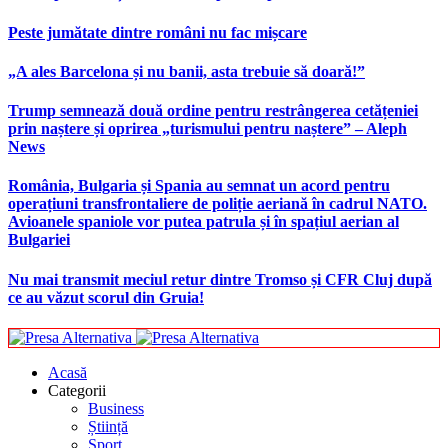
Peste jumătate dintre români nu fac mișcare
„A ales Barcelona și nu banii, asta trebuie să doară!”
Trump semnează două ordine pentru restrângerea cetățeniei
prin naștere și oprirea „turismului pentru naștere” – Aleph
News
România, Bulgaria și Spania au semnat un acord pentru
operațiuni transfrontaliere de poliție aeriană în cadrul NATO.
Avioanele spaniole vor putea patrula și în spațiul aerian al
Bulgariei
Nu mai transmit meciul retur dintre Tromso și CFR Cluj după
ce au văzut scorul din Gruia!
Acasă
Categorii
Business
Știință
Sport