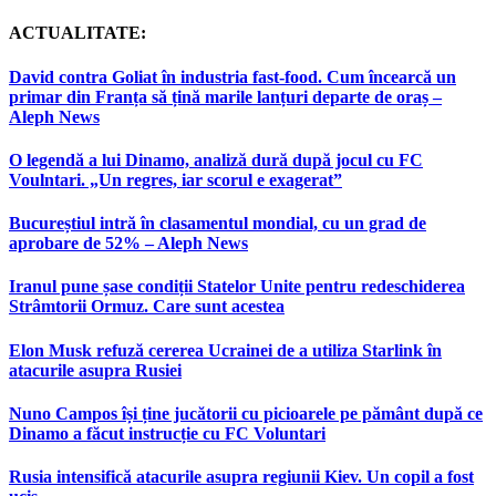
ACTUALITATE:
David contra Goliat în industria fast-food. Cum încearcă un
primar din Franța să țină marile lanțuri departe de oraș –
Aleph News
O legendă a lui Dinamo, analiză dură după jocul cu FC
Voulntari. „Un regres, iar scorul e exagerat”
Bucureștiul intră în clasamentul mondial, cu un grad de
aprobare de 52% – Aleph News
Iranul pune șase condiții Statelor Unite pentru redeschiderea
Strâmtorii Ormuz. Care sunt acestea
Elon Musk refuză cererea Ucrainei de a utiliza Starlink în
atacurile asupra Rusiei
Nuno Campos își ține jucătorii cu picioarele pe pământ după ce
Dinamo a făcut instrucție cu FC Voluntari
Rusia intensifică atacurile asupra regiunii Kiev. Un copil a fost