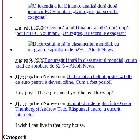
august 9, 2026
O legendă a lui Dinamo, analiză dură după
jocul cu FC Voulntari. „Un regres, iar scorul e exagerat”
august 9, 2026
Bucureștiul intră în clasamentul mondial, cu un
grad de aprobare de 52% – Aleph News
Tien Nguyen
on
Un bărbat a cheltuit peste 14.000
11 ani ago
de euro pentru a deveni câine. Cum a fost posibil
Hey guys. These girls need your helps. Hurry up!!
Tien Nguyen
on
Schimb dur de replici între Greta
11 ani ago
Thunberg și Andrew Tate. Răspunsul tinerei a cucerit
internetul
I wish I can live in that cozy house.
Categorii