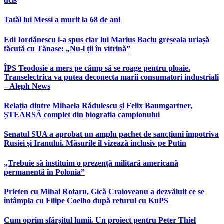
ucis
Tatăl lui Messi a murit la 68 de ani
Edi Iordănescu i-a spus clar lui Marius Baciu greșeala uriașă
făcută cu Tănase: „Nu-l ții în vitrină”
ÎPS Teodosie a mers pe câmp să se roage pentru ploaie.
Transelectrica va putea deconecta marii consumatori industriali
– Aleph News
Relația dintre Mihaela Rădulescu și Felix Baumgartner,
ȘTEARSĂ complet din biografia campionului
Senatul SUA a aprobat un amplu pachet de sancțiuni împotriva
Rusiei și Iranului. Măsurile îl vizează inclusiv pe Putin
„Trebuie să instituim o prezență militară americană
permanentă în Polonia”
Prieten cu Mihai Rotaru, Gică Craioveanu a dezvăluit ce se
întâmpla cu Filipe Coelho după returul cu KuPS
Cum oprim sfârșitul lumii. Un proiect pentru Peter Thiel