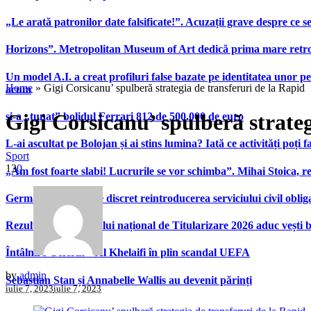
„Le arată patronilor date falsificate!”. Acuzații grave despre ce s
Horizons”. Metropolitan Museum of Art dedică prima mare retrospe
Un model A.I. a creat profiluri false bazate pe identitatea unor p
Home
»
Gigi Corsicanu’ spulberă strategia de transferuri de la Rapid
acum
Gigi Corsicanu’ spulberă strateg
și-a „tunat” bolidul Ferrari 812 de 500.000 de euro
L-ai ascultat pe Bolojan și ai stins lumina? Iată ce activități poți 
Sport
13
0
„Am fost foarte slabi! Lucrurile se vor schimba”. Mihai Stoica,
Germania pregătește discret reintroducerea serviciului civil oblig
Rezultatele examenului național de Titularizare 2026 aduc vești 
Întâlnire Ceferin – Al Khelaifi în plin scandal UEFA
by
admin
Sebastian Stan și Annabelle Wallis au devenit părinți
iulie 7, 2023
iulie 7, 2023