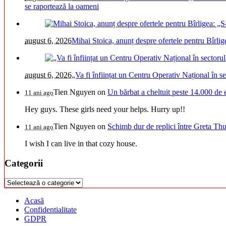
se raportează la oameni
august 6, 2026
Mihai Stoica, anunț despre ofertele pentru Bîrli
august 6, 2026
„Va fi înființat un Centru Operativ Național în s
Tien Nguyen
on
Un bărbat a cheltuit peste 14.000 de 
11 ani ago
Hey guys. These girls need your helps. Hurry up!!
Tien Nguyen
on
Schimb dur de replici între Greta Thu
11 ani ago
I wish I can live in that cozy house.
Categorii
Categorii
Acasă
Confidentialitate
GDPR