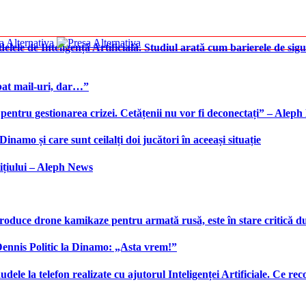
elele de Inteligență Artificială. Studiul arată cum barierele de sigu
bat mail-uri, dar…”
 pentru gestionarea crizei. Cetățenii nu vor fi deconectați” – Alep
namo și care sunt ceilalți doi jucători în aceeași situație
ițiului – Aleph News
produce drone kamikaze pentru armată rusă, este în stare critică d
 Dennis Politic la Dinamo: „Asta vrem!”
udele la telefon realizate cu ajutorul Inteligenței Artificiale. Ce r