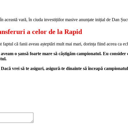
în această vară, în ciuda investițiilor masive anunțate inițial de Dan Șuc
ansferuri a celor de la Rapid
iat faptul că fanii aveau așteptări mult mai mari, dorința fiind aceea ca e
 aveam o șansă foarte mare să câștigăm campionatul. Eu consider c
tul.
Dacă vrei să te asiguri, asigură-te dinainte să înceapă campionatul