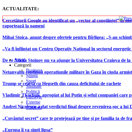
ACTUALITATE:
Cercetătorii Google au identificat un „vector al conștiinței” în mod
raportează la oameni
Mihai Stoica, anunț despre ofertele pentru Bîrligea: „S-au schim
„Va fi înființat un Centru Operativ Național în sectorul energetic
Acasă
De ce Nikita Stoinov nu va ajunge la Universitatea Craiova de la Di
Categorii
Business
Netanyahu continuă operațiunile militare în Gaza în ciuda armist
Știință
Sport
Trump se ceartă cu Hegseth din cauza deficitului de rachete
Sănătate
Politică
Vladimir Tkachuk, apropiat al lui Putin și șeful companiei care 
Lifestyle
Externe
Andrei Nicolescu a dat verdictul final despre revenirea-șoc a lui
Călătorii
„Cuvântul secret” care te protejează pe tine și pe familia ta de fra
„Europa îi va simți lipsa”