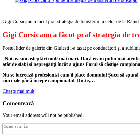
Gigi Corsicanu a făcut praf strategia de transferuri a celor de la Rapid 
Gigi Corsicanu a făcut praf strategia de tr
Fostul lider de galerie din Giulești i-a taxat pe conducători și a sublin
„
Noi aveam așteptări mult mai mari. Dacă eram puțin mai atenți,
atât de slabi și nepregătiți încât a ajuns Farul să câștige campiona
Nu se lucrează profesionist cum îi place domnului Șucu să spună. 
cinci zile până începe campionatul. Du-te,…
Citeşte mai mult
Comentează
Your email address will not be published.