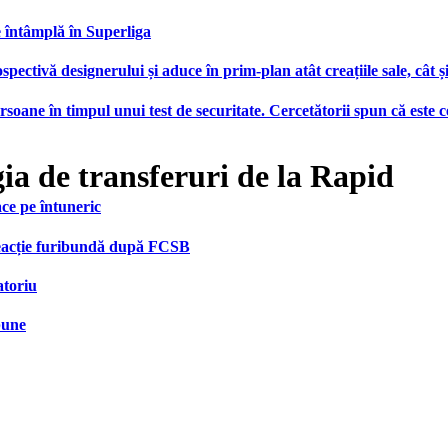
e întâmplă în Superliga
ctivă designerului și aduce în prim-plan atât creațiile sale, cât ș
ersoane în timpul unui test de securitate. Cercetătorii spun că este
ia de transferuri de la Rapid
face pe întuneric
 reacție furibundă după FCSB
atoriu
bune