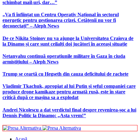
schimbat mail-uri, dar…”
„Va fi înființat un Centru Operativ Național în sectorul
energetic pentru gestionarea crizei. Cetățenii nu vor fi
deconectați” – Aleph News
De ce Nikita Stoinov nu va ajunge la Universitatea Craiova de
la Dinamo și care sunt ceilalți doi jucători în aceeași situație
Netanyahu continuă operațiunile militare în Gaza în ciuda
armistițiului – Aleph News
Trump se ceartă cu Hegseth din cauza deficitului de rachete
Vladimir Tkachuk, apropiat al lui Putin și șeful companiei care
produce drone kamikaze pentru armată rusă, este în stare
critică după ce mașina sa a explodat
Andrei Nicolescu a dat verdictul final despre revenirea-șoc a lui
Dennis Politic la Dinamo: „Asta vrem!”
Acasă