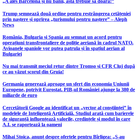
„A ales Barcelona și nu banii, asta trebuie să doară!”
Trump semnează două ordine pentru restrângerea cetățeniei
prin naștere și oprirea „turismului pentru naștere” – Aleph
News
România, Bulgaria și Spania au semnat un acord pentru
operațiuni transfrontaliere de poliție aeriană în cadrul NATO.
Avioanele spaniole vor putea patrula și în spațiul aerian al
Bulgariei
Nu mai transmit meciul retur dintre Tromso și CFR Cluj după
ce au văzut scorul din Gruia!
Germania generează aproape un sfert din economia Uniunii
Europene, potrivit Eurostat. PIB-ul României ajunge la 380 de
miliarde de euro
Cercetătorii Google au identificat un „vector al conștiinței” în
modelele de Inteligență Artificială. Studiul arată cum barierele
de siguranță influențează valorile, credințele și modul în care
A.I. se raportează la oameni
Mihai Stoica, anunț despre ofertele pentru Bîrligea: „S-au