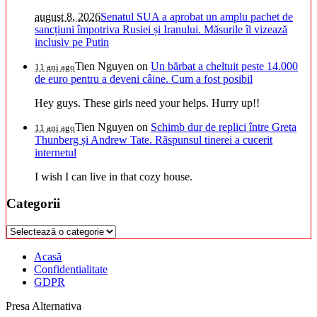
august 8, 2026
Senatul SUA a aprobat un amplu pachet de
sancțiuni împotriva Rusiei și Iranului. Măsurile îl vizează
inclusiv pe Putin
Tien Nguyen
on
Un bărbat a cheltuit peste 14.000
11 ani ago
de euro pentru a deveni câine. Cum a fost posibil
Hey guys. These girls need your helps. Hurry up!!
Tien Nguyen
on
Schimb dur de replici între Greta
11 ani ago
Thunberg și Andrew Tate. Răspunsul tinerei a cucerit
internetul
I wish I can live in that cozy house.
Categorii
Categorii
Acasă
Confidentialitate
GDPR
Presa Alternativa