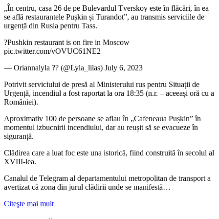
„În centru, casa 26 de pe Bulevardul Tverskoy este în flăcări, în ea
se află restaurantele Pușkin și Turandot”, au transmis serviciile de
urgență din Rusia pentru Tass.
?Pushkin restaurant is on fire in Moscow
pic.twitter.com/vOVUC61NE2
— Oriannalyla ?? (@Lyla_lilas) July 6, 2023
Potrivit serviciului de presă al Ministerului rus pentru Situații de
Urgență, incendiul a fost raportat la ora 18:35 (n.r. – aceeași oră cu a
României).
Aproximativ 100 de persoane se aflau în „Cafeneaua Pușkin” în
momentul izbucnirii incendiului, dar au reușit să se evacueze în
siguranță.
Clădirea care a luat foc este una istorică, fiind construită în secolul al
XVIII-lea.
Canalul de Telegram al departamentului metropolitan de transport a
avertizat că zona din jurul clădirii unde se manifestă…
Citeşte mai mult