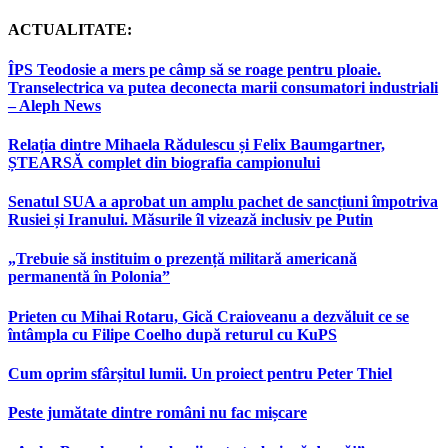
ACTUALITATE:
ÎPS Teodosie a mers pe câmp să se roage pentru ploaie.
Transelectrica va putea deconecta marii consumatori industriali
– Aleph News
Relația dintre Mihaela Rădulescu și Felix Baumgartner,
ȘTEARSĂ complet din biografia campionului
Senatul SUA a aprobat un amplu pachet de sancțiuni împotriva
Rusiei și Iranului. Măsurile îl vizează inclusiv pe Putin
„Trebuie să instituim o prezență militară americană
permanentă în Polonia”
Prieten cu Mihai Rotaru, Gică Craioveanu a dezvăluit ce se
întâmpla cu Filipe Coelho după returul cu KuPS
Cum oprim sfârșitul lumii. Un proiect pentru Peter Thiel
Peste jumătate dintre români nu fac mișcare