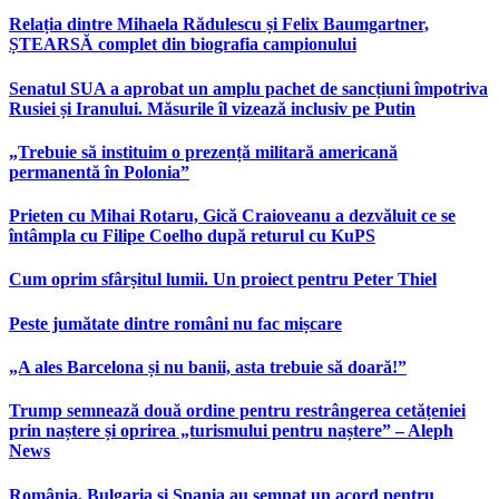
Relația dintre Mihaela Rădulescu și Felix Baumgartner,
ȘTEARSĂ complet din biografia campionului
Senatul SUA a aprobat un amplu pachet de sancțiuni împotriva
Rusiei și Iranului. Măsurile îl vizează inclusiv pe Putin
„Trebuie să instituim o prezență militară americană
permanentă în Polonia”
Prieten cu Mihai Rotaru, Gică Craioveanu a dezvăluit ce se
întâmpla cu Filipe Coelho după returul cu KuPS
Cum oprim sfârșitul lumii. Un proiect pentru Peter Thiel
Peste jumătate dintre români nu fac mișcare
„A ales Barcelona și nu banii, asta trebuie să doară!”
Trump semnează două ordine pentru restrângerea cetățeniei
prin naștere și oprirea „turismului pentru naștere” – Aleph
News
România, Bulgaria și Spania au semnat un acord pentru