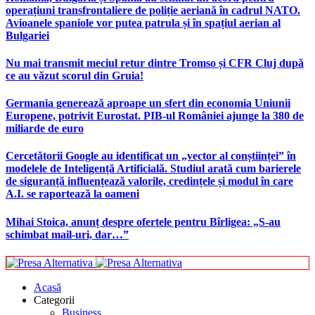
operațiuni transfrontaliere de poliție aeriană în cadrul NATO.
Avioanele spaniole vor putea patrula și în spațiul aerian al
Bulgariei
Nu mai transmit meciul retur dintre Tromso și CFR Cluj după
ce au văzut scorul din Gruia!
Germania generează aproape un sfert din economia Uniunii
Europene, potrivit Eurostat. PIB-ul României ajunge la 380 de
miliarde de euro
Cercetătorii Google au identificat un „vector al conștiinței” în
modelele de Inteligență Artificială. Studiul arată cum barierele
de siguranță influențează valorile, credințele și modul în care
A.I. se raportează la oameni
Mihai Stoica, anunț despre ofertele pentru Bîrligea: „S-au
schimbat mail-uri, dar…”
Acasă
Categorii
Business