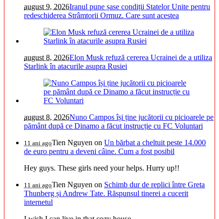
august 9, 2026
Iranul pune șase condiții Statelor Unite pentru
redeschiderea Strâmtorii Ormuz. Care sunt acestea
august 8, 2026
Elon Musk refuză cererea Ucrainei de a utiliza
Starlink în atacurile asupra Rusiei
august 8, 2026
Nuno Campos își ține jucătorii cu picioarele pe
pământ după ce Dinamo a făcut instrucție cu FC Voluntari
Tien Nguyen
on
Un bărbat a cheltuit peste 14.000
11 ani ago
de euro pentru a deveni câine. Cum a fost posibil
Hey guys. These girls need your helps. Hurry up!!
Tien Nguyen
on
Schimb dur de replici între Greta
11 ani ago
Thunberg și Andrew Tate. Răspunsul tinerei a cucerit
internetul
I wish I can live in that cozy house.