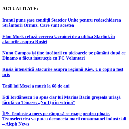
ACTUALITATE:
Iranul pune șase condiții Statelor Unite pentru redeschiderea
Strâmtorii Ormuz. Care sunt acestea
Elon Musk refuză cererea Ucrainei de a utiliza Starlink în
atacurile asupra Rusiei
Nuno Campos își ține jucătorii cu picioarele pe pământ după ce
Dinamo a făcut instrucție cu FC Voluntari
Rusia intensifică atacurile asupra regiunii Kiev. Un copil a fost
ucis
Tatăl lui Messi a murit la 68 de ani
Edi Iordănescu i-a spus clar lui Marius Baciu greșeala uriașă
făcută cu Tănase: „Nu-l ții în vitrină”
ÎPS Teodosie a mers pe câmp să se roage pentru ploaie.
Transelectrica va putea deconecta marii consumatori industriali
– Aleph News