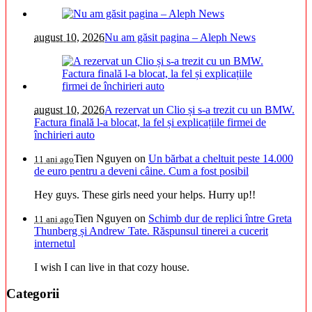
august 10, 2026
Nu am găsit pagina – Aleph News
august 10, 2026
A rezervat un Clio și s-a trezit cu un BMW.
Factura finală l-a blocat, la fel și explicațiile firmei de
închirieri auto
Tien Nguyen
on
Un bărbat a cheltuit peste 14.000
11 ani ago
de euro pentru a deveni câine. Cum a fost posibil
Hey guys. These girls need your helps. Hurry up!!
Tien Nguyen
on
Schimb dur de replici între Greta
11 ani ago
Thunberg și Andrew Tate. Răspunsul tinerei a cucerit
internetul
I wish I can live in that cozy house.
Categorii