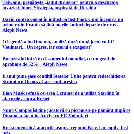
Taiwanul pregătește „iadul dronelor” pentru a descuraja
invazia Chinei. Strategia, inspirată de Ucraina
David contra Goliat în industria fast-food. Cum încearcă un
primar din Franța să țină marile lanțuri departe de oraș –
Aleph News
O legendă a lui Dinamo, analiză dură după jocul cu FC
Voulntari. „Un regres, iar scorul e exagerat”
Bucureștiul intră în clasamentul mondial, cu un grad de
aprobare de 52% – Aleph News
Iranul pune șase condiții Statelor Unite pentru redeschiderea
Strâmtorii Ormuz. Care sunt acestea
Elon Musk refuză cererea Ucrainei de a utiliza Starlink în
atacurile asupra Rusiei
Nuno Campos își ține jucătorii cu picioarele pe pământ după ce
Dinamo a făcut instrucție cu FC Voluntari
Rusia intensifică atacurile asupra regiunii Kiev. Un copil a fost
ucis