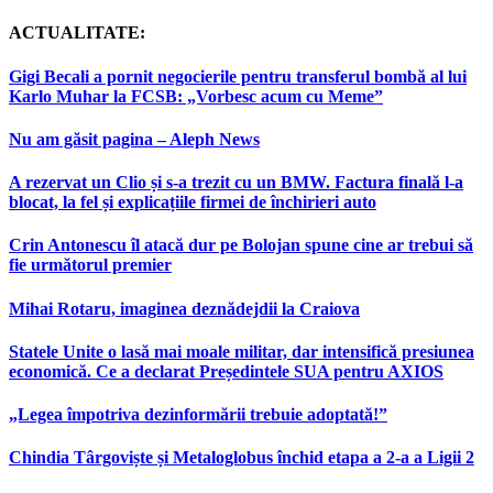
ACTUALITATE:
Gigi Becali a pornit negocierile pentru transferul bombă al lui
Karlo Muhar la FCSB: „Vorbesc acum cu Meme”
Nu am găsit pagina – Aleph News
A rezervat un Clio și s-a trezit cu un BMW. Factura finală l-a
blocat, la fel și explicațiile firmei de închirieri auto
Crin Antonescu îl atacă dur pe Bolojan spune cine ar trebui să
fie următorul premier
Mihai Rotaru, imaginea deznădejdii la Craiova
Statele Unite o lasă mai moale militar, dar intensifică presiunea
economică. Ce a declarat Președintele SUA pentru AXIOS
„Legea împotriva dezinformării trebuie adoptată!”
Chindia Târgoviște și Metaloglobus închid etapa a 2-a a Ligii 2