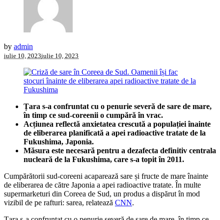
by
admin
iulie 10, 2023
iulie 10, 2023
Țara s-a confruntat cu o penurie severă de sare de mare,
în timp ce sud-coreenii o cumpără în vrac.
Acțiunea reflectă anxietatea crescută a populației înainte
de eliberarea planificată a apei radioactive tratate de la
Fukushima, Japonia.
Măsura este necesară pentru a dezafecta definitiv centrala
nucleară de la Fukushima, care s-a topit în 2011.
Cumpărătorii sud-coreeni acaparează sare și fructe de mare înainte
de eliberarea de către Japonia a apei radioactive tratate. În multe
supermarketuri din Coreea de Sud, un produs a dispărut în mod
vizibil de pe rafturi: sarea, relatează
CNN
.
Țara s-a confruntat cu o penurie severă de sare de mare, în timp ce