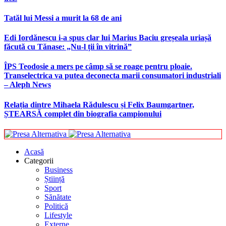
Tatăl lui Messi a murit la 68 de ani
Edi Iordănescu i-a spus clar lui Marius Baciu greșeala uriașă
făcută cu Tănase: „Nu-l ții în vitrină”
ÎPS Teodosie a mers pe câmp să se roage pentru ploaie.
Transelectrica va putea deconecta marii consumatori industriali
– Aleph News
Relația dintre Mihaela Rădulescu și Felix Baumgartner,
ȘTEARSĂ complet din biografia campionului
Acasă
Categorii
Business
Știință
Sport
Sănătate
Politică
Lifestyle
Externe