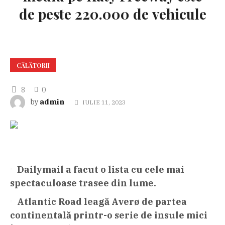
de peste 220.000 de vehicule
CĂLĂTORII
8
0
admin
by
IULIE 11, 2023
Dailymail a facut o lista cu cele mai
spectaculoase trasee din lume.
Atlantic Road leagă Averø de partea
continentală printr-o serie de insule mici