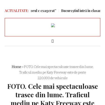
Un regres, iar scorul e exagerat”
ACTUALITATE:
Bucureștiul intră în clasamentu
Home
»
FOTO. Cele mai spectaculoase trasee din lume.
Traficul mediu pe Katy Freeway este de peste
220.000 de vehicule
FOTO. Cele mai spectaculoase
trasee din lume. Traficul
mediu pe Katy Freeway este