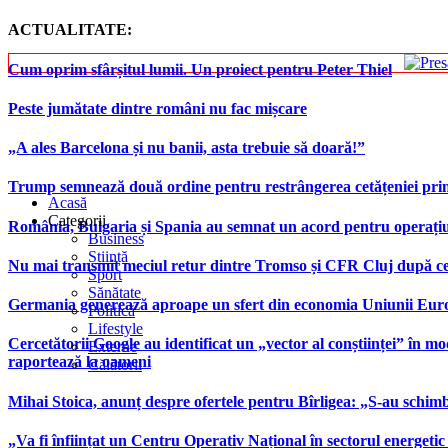
ACTUALITATE:
Cum oprim sfârșitul lumii. Un proiect pentru Peter Thiel
Peste jumătate dintre români nu fac mișcare
„A ales Barcelona și nu banii, asta trebuie să doară!”
Trump semnează două ordine pentru restrângerea cetățeniei prin
Acasă
Categorii
România, Bulgaria și Spania au semnat un acord pentru operațiuni 
Business
Știință
Nu mai transmit meciul retur dintre Tromso și CFR Cluj după ce
Sport
Sănătate
Germania generează aproape un sfert din economia Uniunii Europ
Politică
Lifestyle
Cercetătorii Google au identificat un „vector al conștiinței” în mod
Externe
raportează la oameni
Călătorii
Mihai Stoica, anunț despre ofertele pentru Bîrligea: „S-au schim
„Va fi înființat un Centru Operativ Național în sectorul energetic