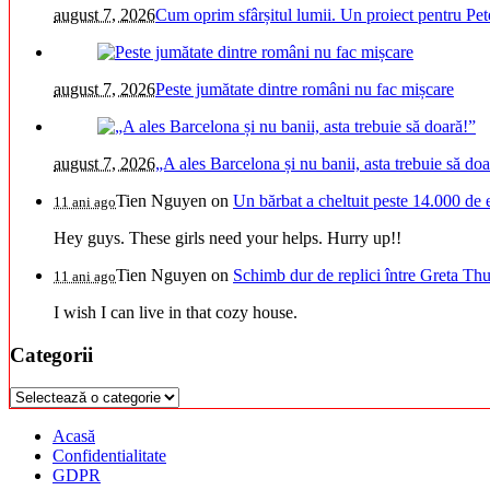
august 7, 2026
Cum oprim sfârșitul lumii. Un proiect pentru Pet
august 7, 2026
Peste jumătate dintre români nu fac mișcare
august 7, 2026
„A ales Barcelona și nu banii, asta trebuie să doa
Tien Nguyen
on
Un bărbat a cheltuit peste 14.000 de 
11 ani ago
Hey guys. These girls need your helps. Hurry up!!
Tien Nguyen
on
Schimb dur de replici între Greta Thu
11 ani ago
I wish I can live in that cozy house.
Categorii
Categorii
Acasă
Confidentialitate
GDPR