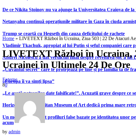
De ce Nikita Stoinov nu va ajunge la Universitatea Craiova de la Di
Netanyahu continuă operațiunile militare în Gaza în ciuda armist
Trump se ceartă cu Hegseth din cauza deficitului de rachete
Home
»
LIVETEXT Război în Ucraina, Ziua 503 | 22 De Atacuri Aer
Vladimir Tkachuk, apropiat al lui Putin și șeful companiei care 
LIVETEXT Război în Ucraina, Zi
Andrei Nicolescu a dat verdictul final despre revenirea-șoc a lui
Ucrainei în Ultimele 24 De Ore
„Cuvântul secret” care te protejează pe tine și pe familia ta de fra
Externe
„Europa îi va simți lipsa”
8
0
„Le arată patronilor date falsificate!”. Acuzații grave despre ce s
Horizons”. Metropolitan Museum of Art dedică prima mare retrospe
Un model A.I. a creat profiluri false bazate pe identitatea unor p
acum
by
admin