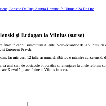
lenski și Erdogan la Vilnius (surse)
ivel înalt, în cadrul summitului Alianței Nord-Atlantice de la Vilnius, c
ico și European Pravda.
. Iar miercuri, 12 iulie, ar urma să aibă loc o întâlnire cu Zelenski, deș
area unei serii de obstacole birocratice și renunțarea la unele reforme s
care Kievul îl poate obține la Vilnius în acest…