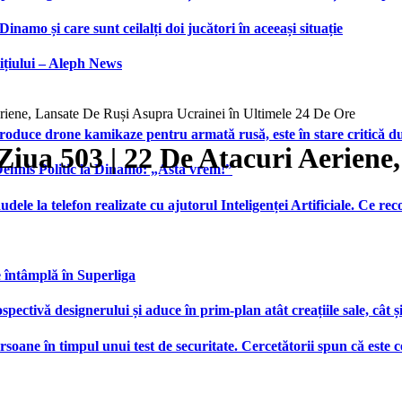
namo și care sunt ceilalți doi jucători în aceeași situație
ițiului – Aleph News
iene, Lansate De Ruși Asupra Ucrainei în Ultimele 24 De Ore
produce drone kamikaze pentru armată rusă, este în stare critică d
ua 503 | 22 De Atacuri Aeriene
 Dennis Politic la Dinamo: „Asta vrem!”
udele la telefon realizate cu ajutorul Inteligenței Artificiale. Ce r
e întâmplă în Superliga
ctivă designerului și aduce în prim-plan atât creațiile sale, cât ș
ersoane în timpul unui test de securitate. Cercetătorii spun că este