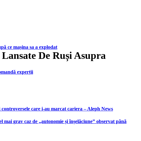
upă ce mașina sa a explodat
, Lansate De Ruși Asupra
ecomandă experții
i controversele care i-au marcat cariera – Aleph News
 cel mai grav caz de „autonomie și înșelăciune” observat până