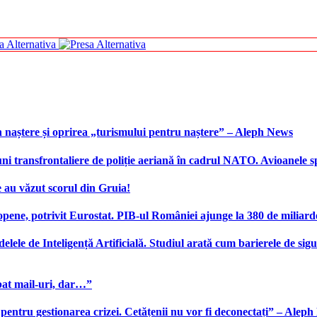
 naștere și oprirea „turismului pentru naștere” – Aleph News
transfrontaliere de poliție aeriană în cadrul NATO. Avioanele span
 au văzut scorul din Gruia!
ene, potrivit Eurostat. PIB-ul României ajunge la 380 de miliard
elele de Inteligență Artificială. Studiul arată cum barierele de sigu
bat mail-uri, dar…”
 pentru gestionarea crizei. Cetățenii nu vor fi deconectați” – Alep