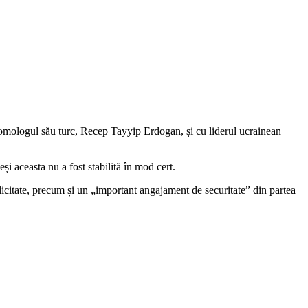
u omologul său turc, Recep Tayyip Erdogan, și cu liderul ucrainean
i aceasta nu a fost stabilită în mod cert.
olicitate, precum și un „important angajament de securitate” din partea