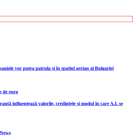
iole vor putea patrula și în spațiul aerian al Bulgariei
e de euro
ranță influențează valorile, credințele și modul în care A.I. se
h News