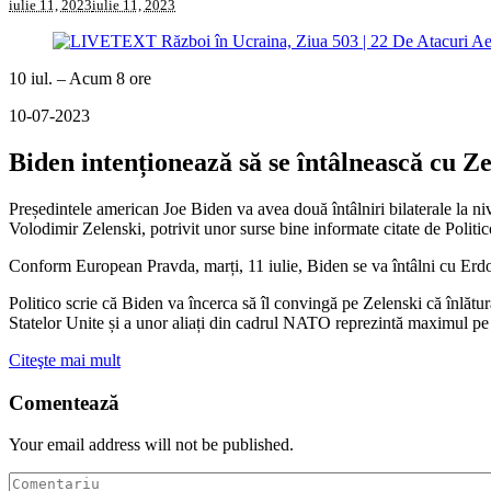
iulie 11, 2023
iulie 11, 2023
10 iul. – Acum 8 ore
10-07-2023
Biden intenționează să se întâlnească cu Ze
Președintele american Joe Biden va avea două întâlniri bilaterale la n
Volodimir Zelenski, potrivit unor surse bine informate citate de Polit
Conform European Pravda, marți, 11 iulie, Biden se va întâlni cu Erdogan
Politico scrie că Biden va încerca să îl convingă pe Zelenski că înlătur
Statelor Unite și a unor aliați din cadrul NATO reprezintă maximul pe 
Citeşte mai mult
Comentează
Your email address will not be published.