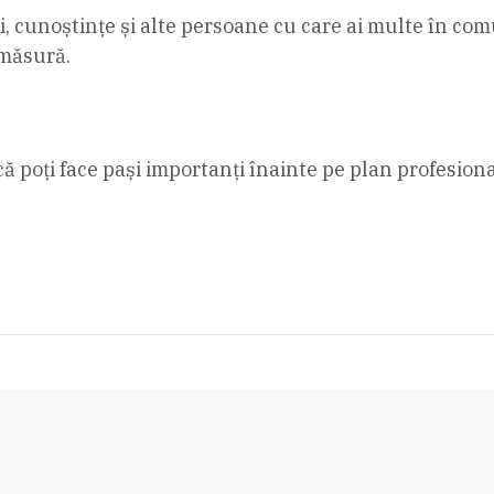
, cunoștințe și alte persoane cu care ai multe în comun
 măsură.
i că poți face pași importanți înainte pe plan profesio