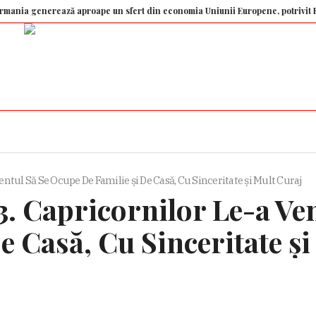
erează aproape un sfert din economia Uniunii Europene, potrivit Eurostat. P
tul Să Se Ocupe De Familie și De Casă, Cu Sinceritate și Mult Curaj
3. Capricornilor Le-a Ve
e Casă, Cu Sinceritate și