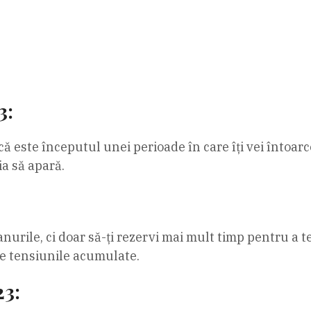
3:
că este începutul unei perioade în care îți vei întoar
ia să apară.
anurile, ci doar să-ți rezervi mai mult timp pentru a 
 de tensiunile acumulate.
23: