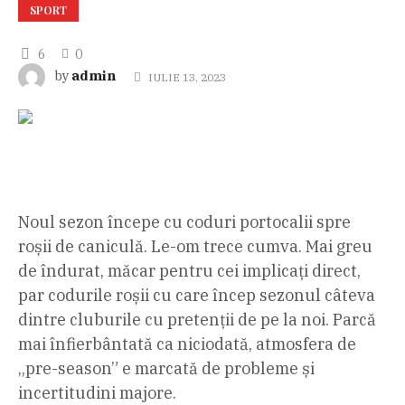
SPORT
6
0
admin
by
IULIE 13, 2023
Noul sezon începe cu coduri portocalii spre
roșii de caniculă. Le-om trece cumva. Mai greu
de îndurat, măcar pentru cei implicați direct,
par codurile roșii cu care încep sezonul câteva
dintre cluburile cu pretenții de pe la noi. Parcă
mai înfierbântată ca niciodată, atmosfera de
„pre-season” e marcată de probleme și
incertitudini majore.