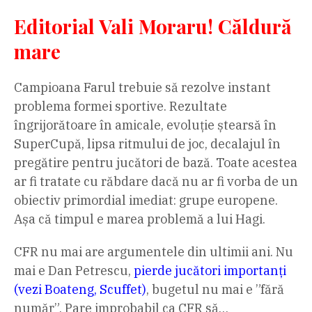
Editorial Vali Moraru! Căldură
mare
Campioana Farul trebuie să rezolve instant
problema formei sportive. Rezultate
îngrijorătoare în amicale, evoluție ștearsă în
SuperCupă, lipsa ritmului de joc, decalajul în
pregătire pentru jucători de bază. Toate acestea
ar fi tratate cu răbdare dacă nu ar fi vorba de un
obiectiv primordial imediat: grupe europene.
Așa că timpul e marea problemă a lui Hagi.
CFR nu mai are argumentele din ultimii ani. Nu
mai e Dan Petrescu,
pierde jucători importanți
(vezi Boateng, Scuffet)
, bugetul nu mai e ”fără
număr”. Pare improbabil ca CFR să…