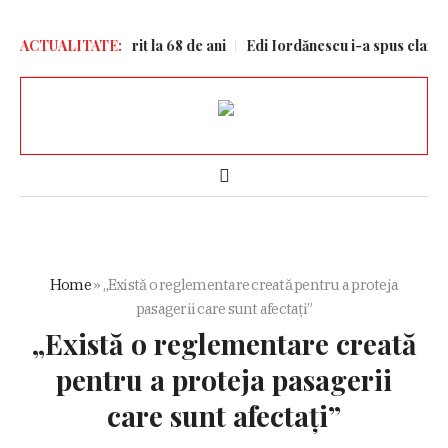
ăl lui Messi a murit la 68 de ani
ACTUALITATE:
Edi Iordănescu i-a spus clar lui Mar
Home
»
„Există o reglementare creată pentru a proteja
pasagerii care sunt afectați”
„Există o reglementare creată
pentru a proteja pasagerii
care sunt afectați”