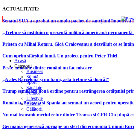
ACTUALITATE:
Senatul SUA a aprobat un amplu pachet de sancțiuni împotriva Rus
„Trebuie să instituim o prezență militară americană permanentă 
Prieten cu Mihai Rotaru, Gică Craioveanu a dezvăluit ce se înt
Cum oprim sfârșitul lumii. Un proiect pentru Peter Thiel
Acasă
Categorii
Peste jumătate dintre români nu fac mișcare
Business
Știință
„A ales Barcelona și nu banii, asta trebuie să doară!”
Sport
Sănătate
Trump semnează două ordine pentru restrângerea cetățeniei prin
Politică
Lifestyle
România, Bulgaria și Spania au semnat un acord pentru operațiuni 
Externe
Călătorii
Nu mai transmit meciul retur dintre Tromso și CFR Cluj după ce
Germania generează aproape un sfert din economia Uniunii Europ