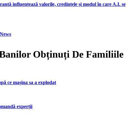
ranță influențează valorile, credințele și modul în care A.I. se
h News
Banilor Obținuți De Familiile
upă ce mașina sa a explodat
ecomandă experții