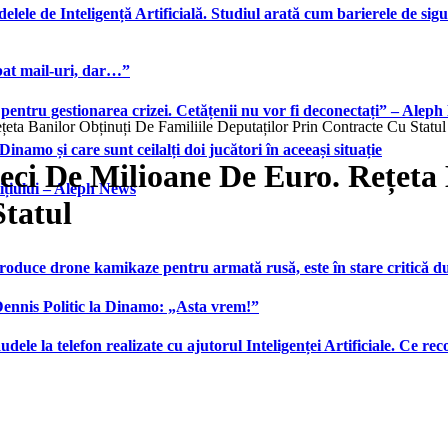
elele de Inteligență Artificială. Studiul arată cum barierele de sigu
bat mail-uri, dar…”
 pentru gestionarea crizei. Cetățenii nu vor fi deconectați” – Alep
ta Banilor Obținuți De Familiile Deputaților Prin Contracte Cu Statul
namo și care sunt ceilalți doi jucători în aceeași situație
ci De Milioane De Euro. Rețeta 
ițiului – Aleph News
Statul
produce drone kamikaze pentru armată rusă, este în stare critică d
 Dennis Politic la Dinamo: „Asta vrem!”
udele la telefon realizate cu ajutorul Inteligenței Artificiale. Ce r