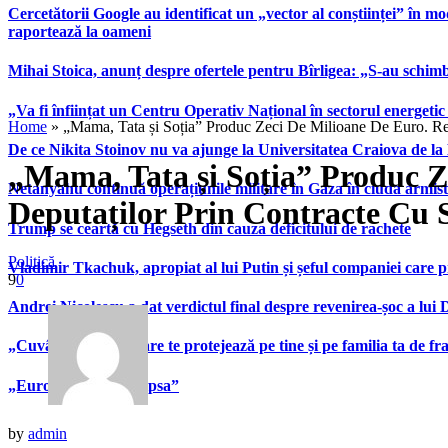
Cercetătorii Google au identificat un „vector al conștiinței” în mod
raportează la oameni
Mihai Stoica, anunț despre ofertele pentru Bîrligea: „S-au schim
„Va fi înființat un Centru Operativ Național în sectorul energetic
Home
»
„Mama, Tata și Soția” Produc Zeci De Milioane De Euro. Rețe
De ce Nikita Stoinov nu va ajunge la Universitatea Craiova de la Di
„Mama, Tata și Soția” Produc Ze
Netanyahu continuă operațiunile militare în Gaza în ciuda armist
Deputaților Prin Contracte Cu 
Trump se ceartă cu Hegseth din cauza deficitului de rachete
Politică
Vladimir Tkachuk, apropiat al lui Putin și șeful companiei care 
9
0
Andrei Nicolescu a dat verdictul final despre revenirea-șoc a lui
„Cuvântul secret” care te protejează pe tine și pe familia ta de fra
„Europa îi va simți lipsa”
by
admin