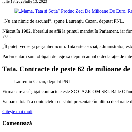
iulie 13, 2023
iulie 13, 2023
„Nu am nimic de ascuns!”, spune Laurențiu Cazan, deputat PNL.
Născut în 1982, liberalul se află la primul mandat în Parlament, iar firm
7/7”.
„Îl puteți vedea și pe șantier acum. Tata este asociat, administrator, es
Parlamentarii sunt obligați de lege să depună anual o declarație de inte
Tata. Contracte de peste 62 de milioane de 
Laurențiu Cazan, deputat PNL
Firma care a câștigat contractele este SC CAZICOM SRL Băile Olănești
Valoarea totală a contractelor cu statul prezentate în ultima declarați
Citeşte mai mult
Comentează