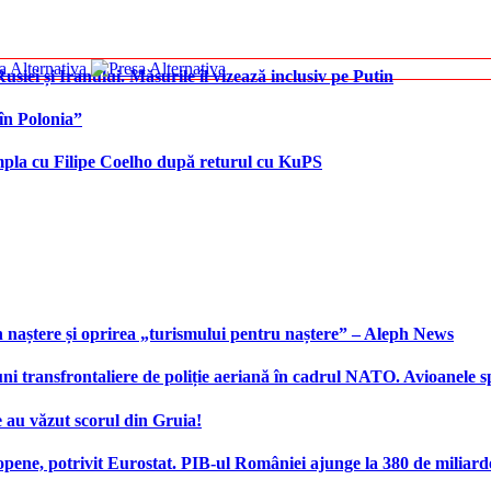
iei și Iranului. Măsurile îl vizează inclusiv pe Putin
în Polonia”
âmpla cu Filipe Coelho după returul cu KuPS
 naștere și oprirea „turismului pentru naștere” – Aleph News
transfrontaliere de poliție aeriană în cadrul NATO. Avioanele span
 au văzut scorul din Gruia!
ene, potrivit Eurostat. PIB-ul României ajunge la 380 de miliard