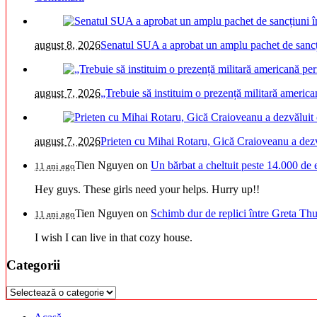
august 8, 2026
Senatul SUA a aprobat un amplu pachet de sancțiu
august 7, 2026
„Trebuie să instituim o prezență militară americ
august 7, 2026
Prieten cu Mihai Rotaru, Gică Craioveanu a dezv
Tien Nguyen
on
Un bărbat a cheltuit peste 14.000 de 
11 ani ago
Hey guys. These girls need your helps. Hurry up!!
Tien Nguyen
on
Schimb dur de replici între Greta Thu
11 ani ago
I wish I can live in that cozy house.
Categorii
Categorii