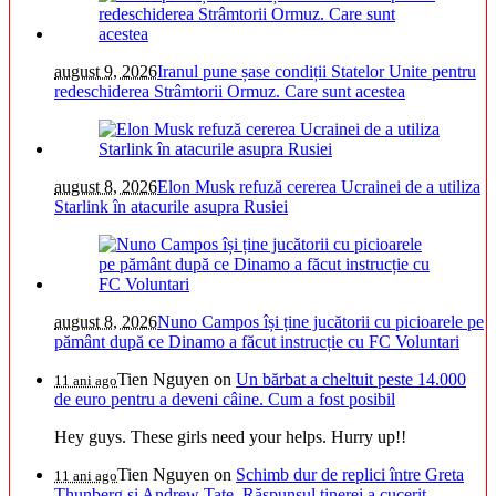
august 9, 2026
Iranul pune șase condiții Statelor Unite pentru
redeschiderea Strâmtorii Ormuz. Care sunt acestea
august 8, 2026
Elon Musk refuză cererea Ucrainei de a utiliza
Starlink în atacurile asupra Rusiei
august 8, 2026
Nuno Campos își ține jucătorii cu picioarele pe
pământ după ce Dinamo a făcut instrucție cu FC Voluntari
Tien Nguyen
on
Un bărbat a cheltuit peste 14.000
11 ani ago
de euro pentru a deveni câine. Cum a fost posibil
Hey guys. These girls need your helps. Hurry up!!
Tien Nguyen
on
Schimb dur de replici între Greta
11 ani ago
Thunberg și Andrew Tate. Răspunsul tinerei a cucerit