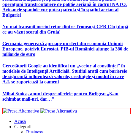
operațiuni transfrontaliere de poliție aeriană în cadrul NATO.
Avioanele spaniole vor putea patrula și în spațiul aerian al
Bulgariei
Nu mai transmit meciul retur dintre Tromso și CFR Cluj după
ce au văzut scorul din Gruia!
Germania generează aproape un sfert din economia Uniunii
Europene, potrivit Eurostat. PIB-ul României ajunge la 380 de
miliarde de euro
Cercetătorii Google au identificat un „vector al conștiinței” în
modelele de Inteligență Artificială. Studiul arată cum barierele
de siguranță influențează valorile, credințele și modul în care
A.I. se raportează la oameni
Mihai Stoica, anunț despre ofertele pentru Bîrligea: „S-au
schimbat mail-uri, dar…”
Acasă
Categorii
Business