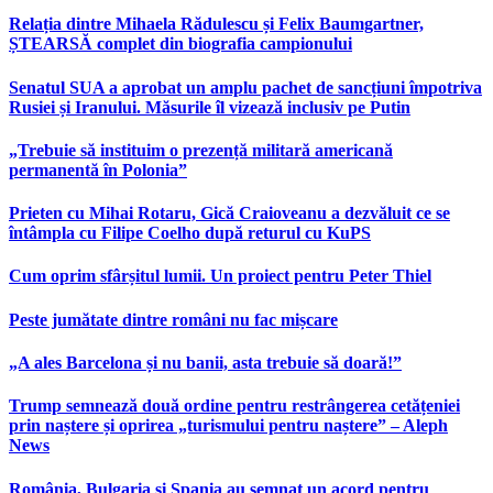
Relația dintre Mihaela Rădulescu și Felix Baumgartner,
ȘTEARSĂ complet din biografia campionului
Senatul SUA a aprobat un amplu pachet de sancțiuni împotriva
Rusiei și Iranului. Măsurile îl vizează inclusiv pe Putin
„Trebuie să instituim o prezență militară americană
permanentă în Polonia”
Prieten cu Mihai Rotaru, Gică Craioveanu a dezvăluit ce se
întâmpla cu Filipe Coelho după returul cu KuPS
Cum oprim sfârșitul lumii. Un proiect pentru Peter Thiel
Peste jumătate dintre români nu fac mișcare
„A ales Barcelona și nu banii, asta trebuie să doară!”
Trump semnează două ordine pentru restrângerea cetățeniei
prin naștere și oprirea „turismului pentru naștere” – Aleph
News
România, Bulgaria și Spania au semnat un acord pentru