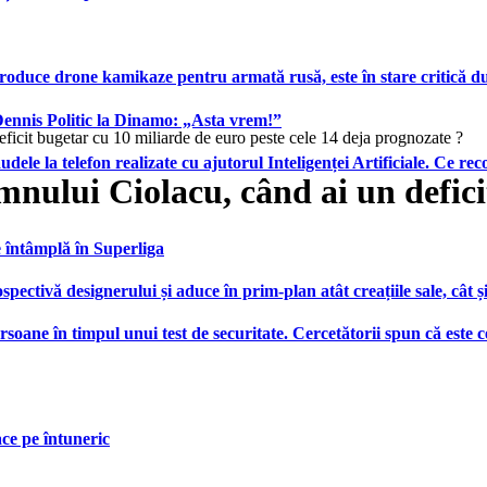
produce drone kamikaze pentru armată rusă, este în stare critică d
 Dennis Politic la Dinamo: „Asta vrem!”
ficit bugetar cu 10 miliarde de euro peste cele 14 deja prognozate ?
udele la telefon realizate cu ajutorul Inteligenței Artificiale. Ce r
mnului Ciolacu, când ai un defici
e întâmplă în Superliga
ctivă designerului și aduce în prim-plan atât creațiile sale, cât ș
ersoane în timpul unui test de securitate. Cercetătorii spun că este
face pe întuneric