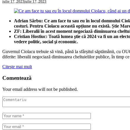
iulie 17, 2023
iulie 17, 2023
Adrian Sârbu: Ce am face tu sau eu în locul domnului Ciola
costuri. Pentru Ciolacu această opțiune nu există. Știe Marc
ZF: Liberalii în acest moment negociază diminuarea cheltuie
Cristian Hostiuc: Toată lumea ştie că 2024 va fi un an elec
vedere politic, social şi economic.
Guvernul Ciolacu trebuie să vină, până la sfârșitul săptămânii, cu OUG-
diferite: liberalii negociază diminuarea cheltuielilor publice, în tim
Citeşte mai mult
Comentează
Your email address will not be published.