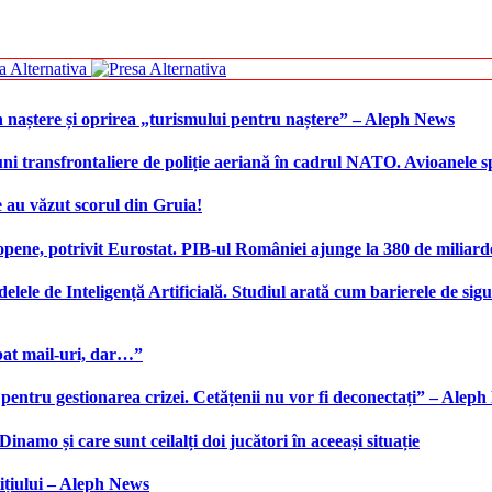
 naștere și oprirea „turismului pentru naștere” – Aleph News
transfrontaliere de poliție aeriană în cadrul NATO. Avioanele span
 au văzut scorul din Gruia!
ene, potrivit Eurostat. PIB-ul României ajunge la 380 de miliard
elele de Inteligență Artificială. Studiul arată cum barierele de sigu
bat mail-uri, dar…”
 pentru gestionarea crizei. Cetățenii nu vor fi deconectați” – Alep
namo și care sunt ceilalți doi jucători în aceeași situație
ițiului – Aleph News