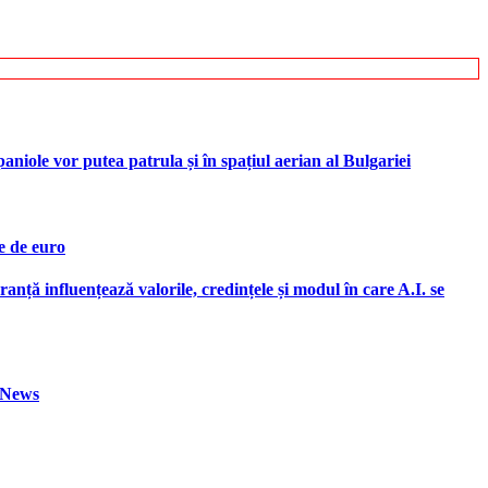
iole vor putea patrula și în spațiul aerian al Bulgariei
e de euro
ranță influențează valorile, credințele și modul în care A.I. se
h News