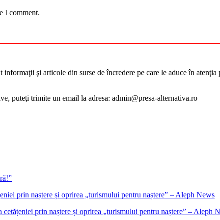
me I comment.
informaţii şi articole din surse de încredere pe care le aduce în atenţia pu
tive, puteţi trimite un email la adresa: admin@presa-alternativa.ro
ră!”
cetățeniei prin naștere și oprirea „turismului pentru naștere” – Aleph