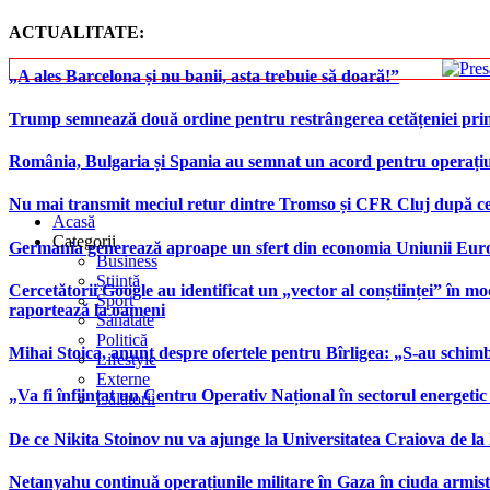
ACTUALITATE:
„A ales Barcelona și nu banii, asta trebuie să doară!”
Trump semnează două ordine pentru restrângerea cetățeniei prin
România, Bulgaria și Spania au semnat un acord pentru operațiuni 
Nu mai transmit meciul retur dintre Tromso și CFR Cluj după ce
Acasă
Categorii
Germania generează aproape un sfert din economia Uniunii Europ
Business
Știință
Cercetătorii Google au identificat un „vector al conștiinței” în mod
Sport
raportează la oameni
Sănătate
Politică
Mihai Stoica, anunț despre ofertele pentru Bîrligea: „S-au schim
Lifestyle
Externe
„Va fi înființat un Centru Operativ Național în sectorul energetic
Călătorii
De ce Nikita Stoinov nu va ajunge la Universitatea Craiova de la Di
Netanyahu continuă operațiunile militare în Gaza în ciuda armist