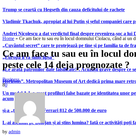
Trump se ceartă cu Hegseth din cauza deficitului de rachete
Vladimir Tkachuk, apropiat al lui Putin și șeful companiei care 
Andrei Nicolescu a dat verdictul final despre revenirea-șoc a lui
Home
»
Ce am face tu sau eu în locul domnului Ciolacu, când ai un de
„Cuvântul secret” care te protejează pe tine și pe familia ta de fra
Ce am face tu sau eu în locul do
„Europa îi va simți lipsa”
peste cele 14 deja prognozate ?
„Le arată patronilor date falsificate!”. Acuzații grave despre ce s
Business
Horizons”. Metropolitan Museum of Art dedică prima mare retrospe
8
0
Un model A.I. a creat profiluri false bazate pe identitatea unor p
acum
și-a „tunat” bolidul Ferrari 812 de 500.000 de euro
L-ai ascultat pe Bolojan și ai stins lumina? Iată ce activități poți 
by
admin