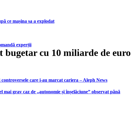
upă ce mașina sa a explodat
ecomandă experții
t bugetar cu 10 miliarde de euro
i controversele care i-au marcat cariera – Aleph News
 cel mai grav caz de „autonomie și înșelăciune” observat până