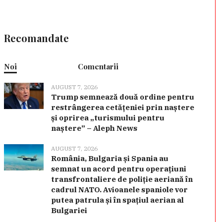
Recomandate
Noi
Comentarii
AUGUST 7, 2026
Trump semnează două ordine pentru
restrângerea cetățeniei prin naștere
și oprirea „turismului pentru
naștere” – Aleph News
AUGUST 7, 2026
România, Bulgaria și Spania au
semnat un acord pentru operațiuni
transfrontaliere de poliție aeriană în
cadrul NATO. Avioanele spaniole vor
putea patrula și în spațiul aerian al
Bulgariei