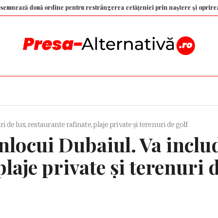
ouă ordine pentru restrângerea cetățeniei prin naștere și oprirea „turismu
 de lux, restaurante rafinate, plaje private și terenuri de golf
nlocui Dubaiul. Va includ
laje private și terenuri 