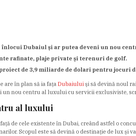
înlocui Dubaiul și ar putea deveni un nou centru
e rafinate, plaje private și terenuri de golf.
roiect de 3,9 miliarde de dolari pentru jocuri d
 are în plan să ia faţa
Dubaiului
şi să devină noul ra
 un nou centru al luxului cu servicii exclusiviste, sc
tru al luxului
e față de cele existente în Dubai, creând astfel o conc
ionarilor. Scopul este să devină o destinație de lux și v