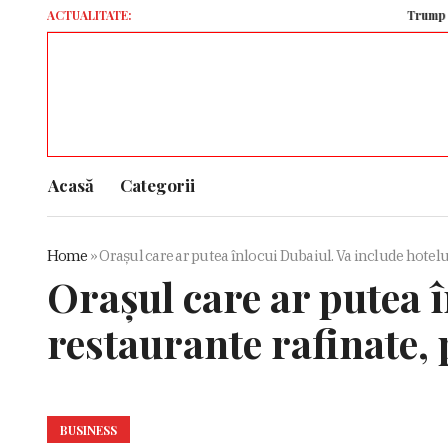
ACTUALITATE:
Trump semnează d
Acasă
Categorii
Home
»
Orașul care ar putea înlocui Dubaiul. Va include hoteluri
Orașul care ar putea î
restaurante rafinate, p
BUSINESS