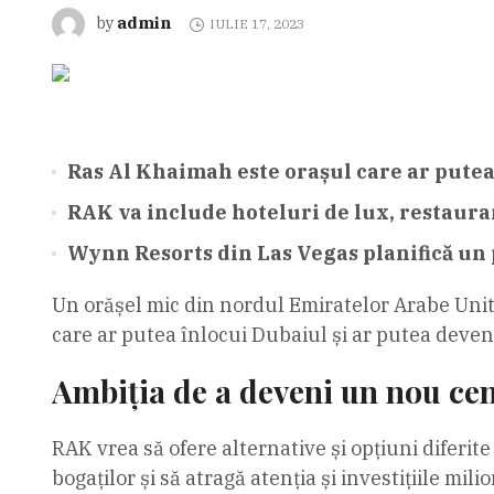
admin
by
IULIE 17, 2023
Ras Al Khaimah este orașul care ar putea 
RAK va include hoteluri de lux, restaurant
Wynn Resorts din Las Vegas planifică un p
Un orășel mic din nordul Emiratelor Arabe Unite
care ar putea înlocui Dubaiul și ar putea deveni
Ambiția de a deveni un nou cen
RAK vrea să ofere alternative și opțiuni diferit
bogaților și să atragă atenția și investițiile mil