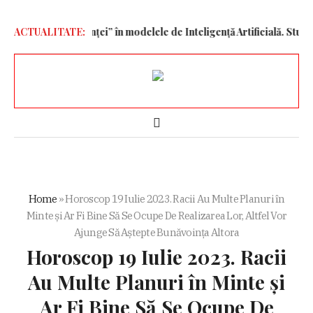
ector al conștiinței” în modelele de Inteligență Artificială. Studiul 
ACTUALITATE:
Home
»
Horoscop 19 Iulie 2023. Racii Au Multe Planuri în
Minte și Ar Fi Bine Să Se Ocupe De Realizarea Lor, Altfel Vor
Ajunge Să Aștepte Bunăvoința Altora
Horoscop 19 Iulie 2023. Racii
Au Multe Planuri în Minte și
Ar Fi Bine Să Se Ocupe De