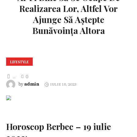
Realizarea Lor, Altfel Vor
Ajunge Să Aștepte
Bunăvoința Altora
LIFESTYLE
...
0
admin
by
IULIE 18, 2023
Horoscop Berbec – 19 iulie