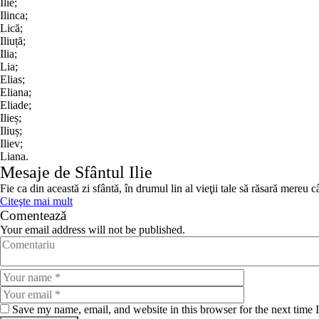
Ilie;
Ilinca;
Lică;
Iliuță;
Ilia;
Lia;
Elias;
Eliana;
Eliade;
Ilieș;
Iliuș;
Iliev;
Liana.
Mesaje de Sfântul Ilie
Fie ca din această zi sfântă, în drumul lin al vieţii tale să răsară mereu 
Citeşte mai mult
Comentează
Your email address will not be published.
Save my name, email, and website in this browser for the next time