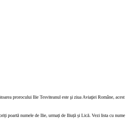
ătoarea prorocului Ilie Tesviteanul este şi ziua Aviaţiei Române, acest
riți poartă numele de Ilie, urmați de Iliuță și Lică. Vezi lista cu nume