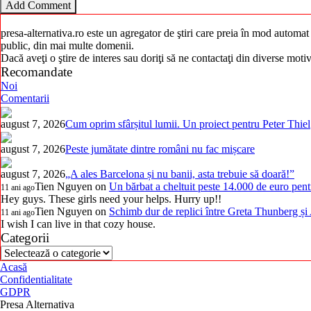
presa-alternativa.ro este un agregator de ştiri care preia în mod automat i
public, din mai multe domenii.
Dacă aveţi o ştire de interes sau doriţi să ne contactaţi din diverse mot
Recomandate
Noi
Comentarii
august 7, 2026
Cum oprim sfârșitul lumii. Un proiect pentru Peter Thiel
august 7, 2026
Peste jumătate dintre români nu fac mișcare
august 7, 2026
„A ales Barcelona și nu banii, asta trebuie să doară!”
Tien Nguyen
on
Un bărbat a cheltuit peste 14.000 de euro pent
11 ani ago
Hey guys. These girls need your helps. Hurry up!!
Tien Nguyen
on
Schimb dur de replici între Greta Thunberg și 
11 ani ago
I wish I can live in that cozy house.
Categorii
Categorii
Acasă
Confidentialitate
GDPR
Presa Alternativa